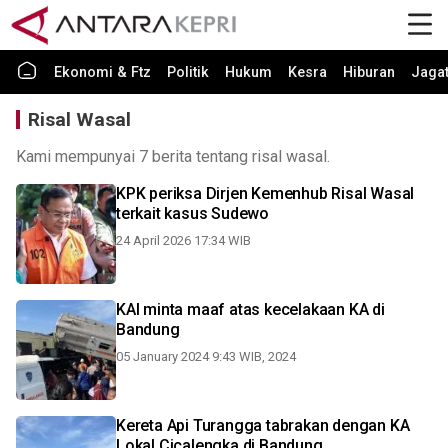
Ekonomi & Ftz
Politik
Hukum
Kesra
Hiburan
Jaga
Risal Wasal
Kami mempunyai 7 berita tentang risal wasal.
KPK periksa Dirjen Kemenhub Risal Wasal
terkait kasus Sudewo
24 April 2026 17:34 WIB
KAI minta maaf atas kecelakaan KA di
Bandung
05 January 2024 9:43 WIB, 2024
Kereta Api Turangga tabrakan dengan KA
Lokal Cicalengka di Bandung