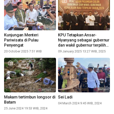
Kunjungan Menteri
KPU Tetapkan Ansar-
Pariwisata di Pulau
Nyanyang sebagai gubernur
Penyengat
dan wakil gubernur terpilih
periode 2025-2030
20 October 2025 7:51 WIB
09 January 2025 13:27 WIB, 2025
Makam tertimbun longsor di
Sei Ladi
Batam
04 March 2024 9:45 WIB, 2024
25 June 2024 19:53 WIB, 2024