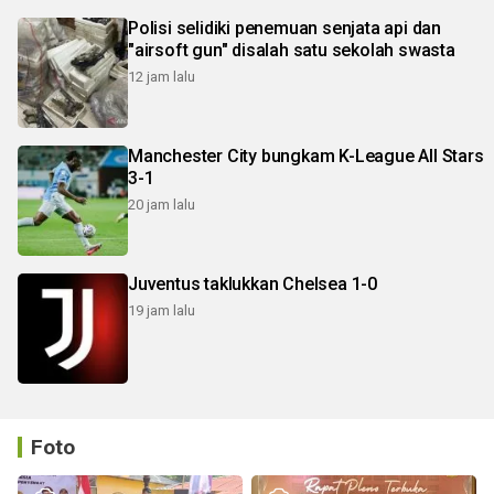
Polisi selidiki penemuan senjata api dan
"airsoft gun" disalah satu sekolah swasta
12 jam lalu
Manchester City bungkam K-League All Stars
3-1
20 jam lalu
Juventus taklukkan Chelsea 1-0
19 jam lalu
Foto