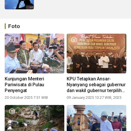
Foto
Kunjungan Menteri
KPU Tetapkan Ansar-
Pariwisata di Pulau
Nyanyang sebagai gubernur
Penyengat
dan wakil gubernur terpilih
periode 2025-2030
20 October 2025 7:51 WIB
09 January 2025 13:27 WIB, 2025