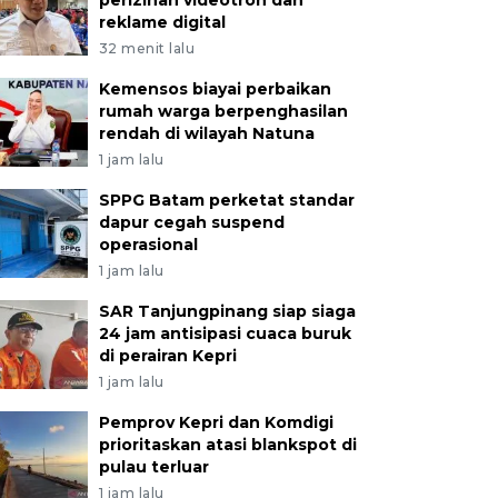
perizinan videotron dan
reklame digital
32 menit lalu
Kemensos biayai perbaikan
rumah warga berpenghasilan
rendah di wilayah Natuna
1 jam lalu
SPPG Batam perketat standar
dapur cegah suspend
operasional
1 jam lalu
SAR Tanjungpinang siap siaga
24 jam antisipasi cuaca buruk
di perairan Kepri
1 jam lalu
Pemprov Kepri dan Komdigi
prioritaskan atasi blankspot di
pulau terluar
1 jam lalu