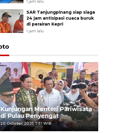
1 jam lalu
SAR Tanjungpinang siap siaga
24 jam antisipasi cuaca buruk
di perairan Kepri
1 jam lalu
oto
KPU Teta
Nyanyang
Kunjungan Menteri Pariwisata
dan wakil
di Pulau Penyengat
periode 
20 October 2025 7:51 WIB
09 January 20