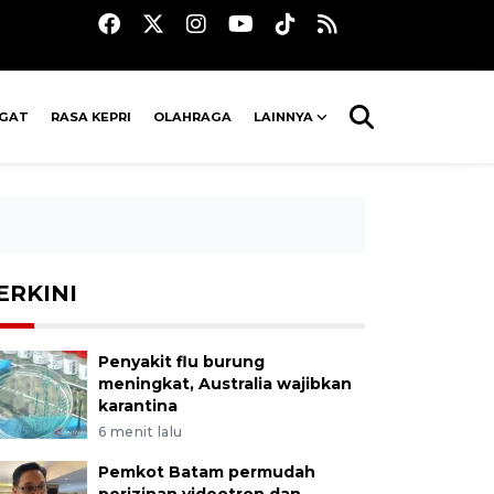
AGAT
RASA KEPRI
OLAHRAGA
LAINNYA
ERKINI
Penyakit flu burung
meningkat, Australia wajibkan
karantina
6 menit lalu
Pemkot Batam permudah