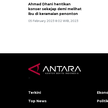
Ahmad Dhani hentikan
konser sekejap demi melihat
ibu di keramaian penonton
05 February 2023 8:02 WIB, 2023
>
Terkini
Ekono
Top News
Politi