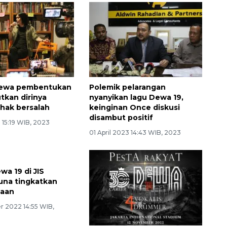
ewa pembentukan
Polemik pelarangan
tkan dirinya
nyanyikan lagu Dewa 19,
ihak bersalah
keinginan Once diskusi
disambut positif
3 15:19 WIB, 2023
01 April 2023 14:43 WIB, 2023
wa 19 di JIS
una tingkatkan
aan
 2022 14:55 WIB,