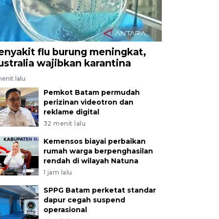
enyakit flu burung meningkat,
ustralia wajibkan karantina
enit lalu
Pemkot Batam permudah
perizinan videotron dan
reklame digital
32 menit lalu
Kemensos biayai perbaikan
rumah warga berpenghasilan
rendah di wilayah Natuna
1 jam lalu
SPPG Batam perketat standar
dapur cegah suspend
operasional