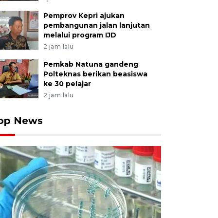
Pemprov Kepri ajukan
pembangunan jalan lanjutan
melalui program IJD
2 jam lalu
Pemkab Natuna gandeng
Polteknas berikan beasiswa
ke 30 pelajar
2 jam lalu
op News