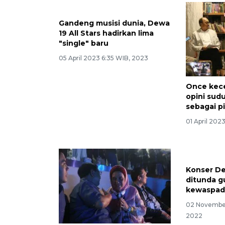
Gandeng musisi dunia, Dewa
19 All Stars hadirkan lima
"single" baru
05 April 2023 6:35 WIB, 2023
Once kec
opini sudu
sebagai p
01 April 202
Konser De
ditunda g
kewaspad
02 November
2022