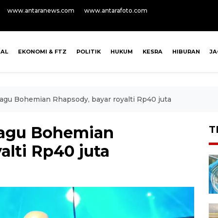
www.antaranews.com
www.antarafoto.com
NAL
EKONOMI & FTZ
POLITIK
HUKUM
KESRA
HIBURAN
J
 lagu Bohemian Rhapsody, bayar royalti Rp40 juta
 lagu Bohemian
T
alti Rp40 juta