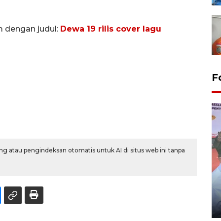
m dengan judul:
Dewa 19 rilis cover lagu
F
g atau pengindeksan otomatis untuk AI di situs web ini tanpa
Distribusi logistik pemilu
gunakan mobil jenazah
08 February 2024 15:30 WIB, 2024