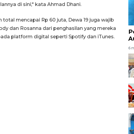
annya di sini," kata Ahmad Dhani.
n total mencapai Rp 60 juta, Dewa 19 juga wajib
ody dan Rosanna dari penghasilan yang mereka
P
pada platform digital seperti Spotify dan iTunes.
A
6 m