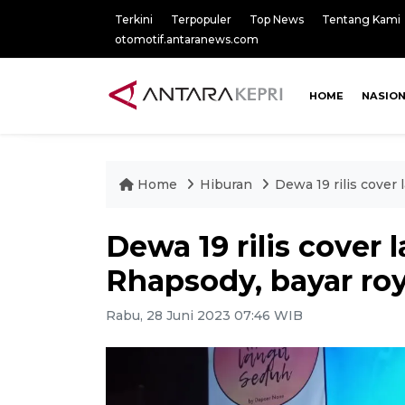
Terkini
Terpopuler
Top News
Tentang Kami
otomotif.antaranews.com
HOME
NASIO
Home
Hiburan
Dewa 19 rilis cover
Dewa 19 rilis cover
Rhapsody, bayar roy
Rabu, 28 Juni 2023 07:46 WIB