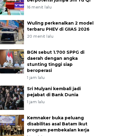
berpotensi jumpa Shi Yu Qi
16 menit lalu
Wuling perkenalkan 2 model
terbaru PHEV di GIIAS 2026
20 menit lalu
BGN sebut 1.700 SPPG di
daerah dengan angka
stunting tinggi siap
beroperasi
1 jam lalu
Sri Mulyani kembali jadi
pejabat di Bank Dunia
1 jam lalu
Kemnaker buka peluang
disabilitas asal Batam ikut
program pembekalan kerja