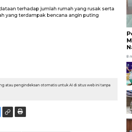
dataan terhadap jumlah rumah yang rusak serta
ah yang terdampak bencana angin puting
P
M
N
8 m
g atau pengindeksan otomatis untuk AI di situs web ini tanpa