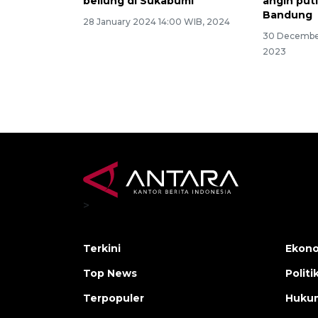
beliung di Sukabumi
angin puti
Bandung
28 January 2024 14:00 WIB, 2024
30 December
2023
>
Terkini
Ekono
Top News
Politi
Terpopuler
Huku