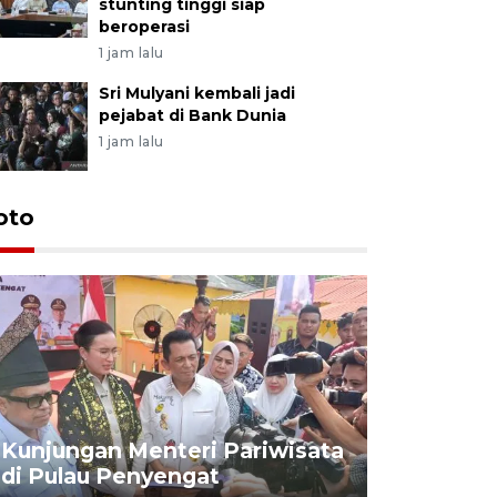
stunting tinggi siap
beroperasi
1 jam lalu
Sri Mulyani kembali jadi
pejabat di Bank Dunia
1 jam lalu
oto
KPU Teta
Nyanyang
Kunjungan Menteri Pariwisata
dan wakil
di Pulau Penyengat
periode 