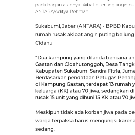
pada bagian atapnya akibat diterjang angin puti
ANTARA/Aditya Rohman
Sukabumi, Jabar (ANTARA) - BPBD Kabu
rumah rusak akibat angin puting beliun
Cidahu.
"Dua kampung yang dilanda bencana ang
Gastan dan Cidahutonggoh, Desa Tangkil
Kabupaten Sukabumi Sandra Fitria, Juma
Berdasarkan pendataan Petugas Penan
di Kampung Gastan, terdapat 13 rumah ya
keluarga (KK) atau 70 jiwa, sedangkan
rusak 15 unit yang dihuni 15 KK atau 70 ji
Meskipun tidak ada korban jiwa pada benc
warga terpaksa harus mengungsi karen
sedang.