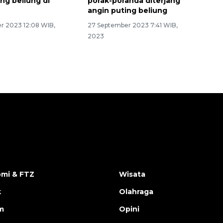
ng beliung di
porak-poranda diterjang
angin puting beliung
 2023 12:08 WIB,
27 September 2023 7:41 WIB,
2023
mi & FTZ
Wisata
k
Olahraga
m
Opini