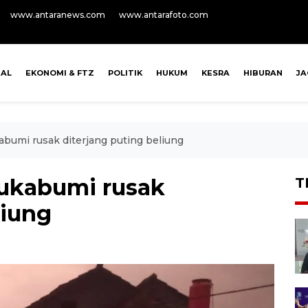
www.antaranews.com
www.antarafoto.com
NAL
EKONOMI & FTZ
POLITIK
HUKUM
KESRA
HIBURAN
J
bumi rusak diterjang puting beliung
Sukabumi rusak
T
liung