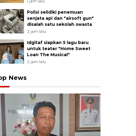
1 jam lalu
Polisi selidiki penemuan
senjata api dan "airsoft gun"
disalah satu sekolah swasta
2 jam lalu
Idgitaf siapkan 5 lagu baru
untuk teater "Home Sweet
Loan The Musical"
2 jam lalu
op News