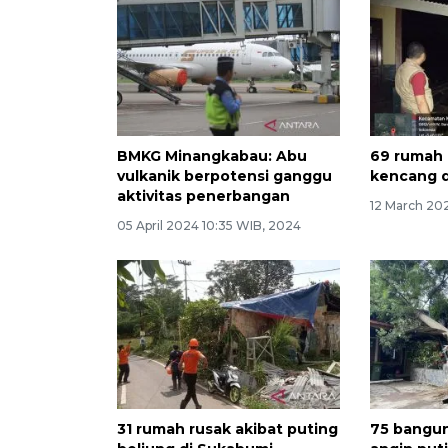
BMKG Minangkabau: Abu
69 rumah 
vulkanik berpotensi ganggu
kencang 
aktivitas penerbangan
12 March 202
05 April 2024 10:35 WIB, 2024
31 rumah rusak akibat puting
75 bangun