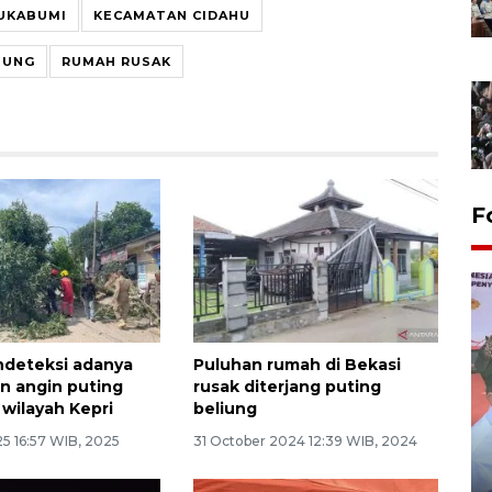
UKABUMI
KECAMATAN CIDAHU
IUNG
RUMAH RUSAK
F
deteksi adanya
Puluhan rumah di Bekasi
n angin puting
rusak diterjang puting
 wilayah Kepri
beliung
5 16:57 WIB, 2025
31 October 2024 12:39 WIB, 2024
Distribusi logistik pemilu
gunakan mobil jenazah