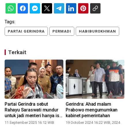
Tags:
PARTAI GERINDRA
PERMADI
HABIBUROKHMAN
Terkait
Partai Gerindra sebut
Gerindra: Ahad malam
Rahayu Saraswati mundur
Prabowo mengumumkan
untuk jadi menteri hanya isu
kabinet pemerintahan
dan spekulasi
11 September 2025 16:12 WIB
19 October 2024 16:22 WIB, 2024