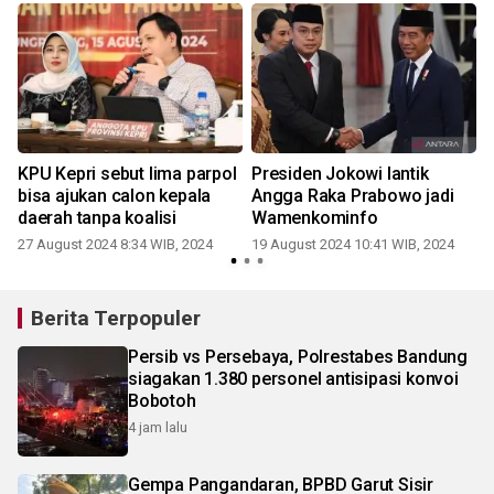
KPU Kepri sebut lima parpol
Presiden Jokowi lantik
bisa ajukan calon kepala
Angga Raka Prabowo jadi
daerah tanpa koalisi
Wamenkominfo
1
27 August 2024 8:34 WIB, 2024
19 August 2024 10:41 WIB, 2024
Berita Terpopuler
Persib vs Persebaya, Polrestabes Bandung
siagakan 1.380 personel antisipasi konvoi
Bobotoh
4 jam lalu
Gempa Pangandaran, BPBD Garut Sisir