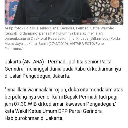
Arsip foto - Politikus senior Partai Gerindra, Permadi Satria Wiwoho
(tengah) didampingi penasihat hukumnya bersiap menjalani
pemeriksaan di Direktorat Reserse Kriminal Khusus (Ditkrimsus) Polda
Metro Jaya, Jakarta, Senin (27/5/2019). ANTARA FOTO/Reno
Esnir/ama/art
Jakarta (ANTARA) - Permadi, politisi senior Partai
Gerindra, meninggal dunia pada Rabu di kediamannya
di Jalan Pengadegan, Jakarta.
"Innalillahi wa innailahi rojiun, duka cita mendalam atas
berpulang-nya senior kami Bapak Permadi tadi pagi
jam 07.30 WIB di kediaman kawasan Pengadegan,"
kata Wakil Ketua Umum DPP Partai Gerindra
Habiburokhman di Jakarta.