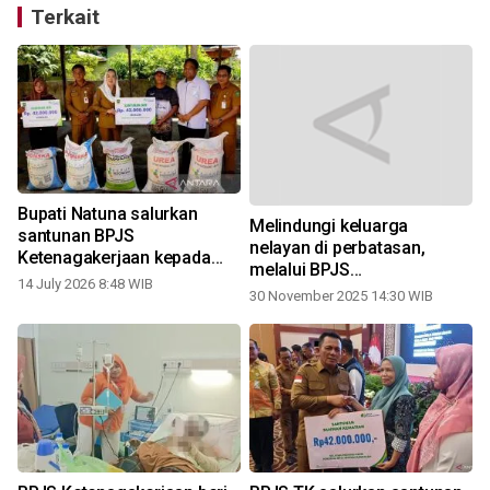
Terkait
Bupati Natuna salurkan
Melindungi keluarga
santunan BPJS
nelayan di perbatasan,
Ketenagakerjaan kepada
melalui BPJS
petani
14 July 2026 8:48 WIB
Ketenagakerjaan
30 November 2025 14:30 WIB