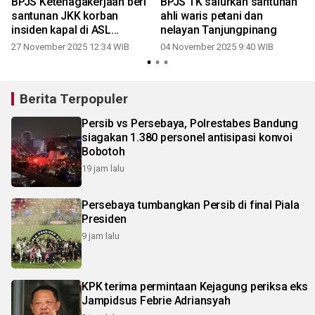
BPJS Ketenagakerjaan beri
BPJS TK salurkan santunan
santunan JKK korban
ahli waris petani dan
insiden kapal di ASL
nelayan Tanjungpinang
Shipyard
27 November 2025 12:34 WIB
04 November 2025 9:40 WIB
Berita Terpopuler
Persib vs Persebaya, Polrestabes Bandung
siagakan 1.380 personel antisipasi konvoi
Bobotoh
19 jam lalu
Persebaya tumbangkan Persib di final Piala
Presiden
9 jam lalu
KPK terima permintaan Kejagung periksa eks
Jampidsus Febrie Adriansyah