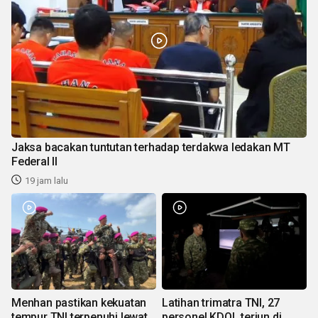
Jaksa bacakan tuntutan terhadap terdakwa ledakan MT
Federal II
19 jam lalu
Menhan pastikan kekuatan
Latihan trimatra TNI, 27
tempur TNI terpenuhi lewat
personel KDOL terjun di