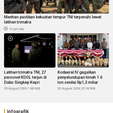
Menhan pastikan kekuatan tempur TNI terpenuhi lewat
latihan trimatra
13 jam lalu
Latihan trimatra TNI, 27
Kodaeral IV gagalkan
personel KDOL terjun di
penyelundupan timah 1.6
Dabo Singkep Kepri
ton senilai Rp1,3 miliar
05 August 2026 1:48 WIB
03 August 2026 20:18 WIB
Infografik