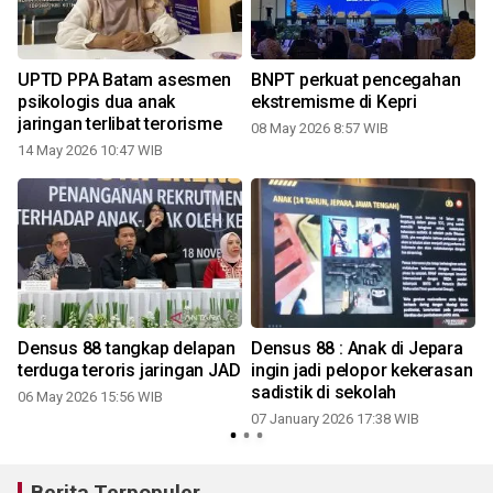
UPTD PPA Batam asesmen
BNPT perkuat pencegahan
u
psikologis dua anak
ekstremisme di Kepri
jaringan terlibat terorisme
08 May 2026 8:57 WIB
14 May 2026 10:47 WIB
Densus 88 tangkap delapan
Densus 88 : Anak di Jepara
terduga teroris jaringan JAD
ingin jadi pelopor kekerasan
sadistik di sekolah
06 May 2026 15:56 WIB
07 January 2026 17:38 WIB
Berita Terpopuler