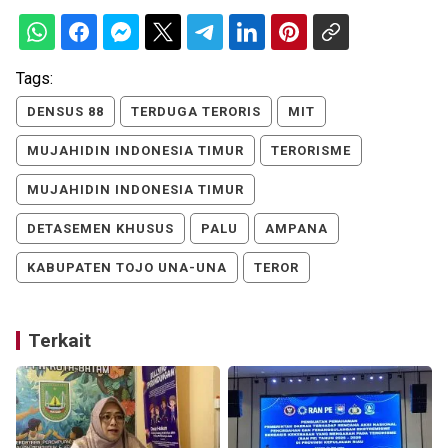
Tags:
DENSUS 88
TERDUGA TERORIS
MIT
MUJAHIDIN INDONESIA TIMUR
TERORISME
MUJAHIDIN INDONESIA TIMUR
DETASEMEN KHUSUS
PALU
AMPANA
KABUPATEN TOJO UNA-UNA
TEROR
Terkait