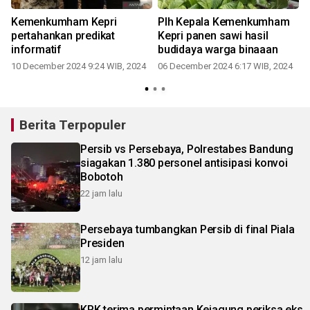
Kemenkumham Kepri
Plh Kepala Kemenkumham
pertahankan predikat
Kepri panen sawi hasil
informatif
budidaya warga binaaan
10 December 2024 9:24 WIB, 2024
06 December 2024 6:17 WIB, 2024
Berita Terpopuler
Persib vs Persebaya, Polrestabes Bandung
siagakan 1.380 personel antisipasi konvoi
Bobotoh
22 jam lalu
Persebaya tumbangkan Persib di final Piala
Presiden
12 jam lalu
KPK terima permintaan Kejagung periksa eks