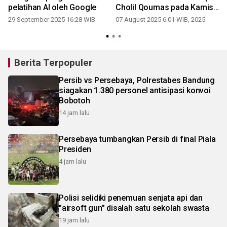
pelatihan AI oleh Google
Cholil Qoumas pada Kamis
ini
29 September 2025 16:28 WIB
07 August 2025 6:01 WIB, 2025
Berita Terpopuler
Persib vs Persebaya, Polrestabes Bandung
siagakan 1.380 personel antisipasi konvoi
Bobotoh
14 jam lalu
Persebaya tumbangkan Persib di final Piala
Presiden
4 jam lalu
Polisi selidiki penemuan senjata api dan
"airsoft gun" disalah satu sekolah swasta
19 jam lalu