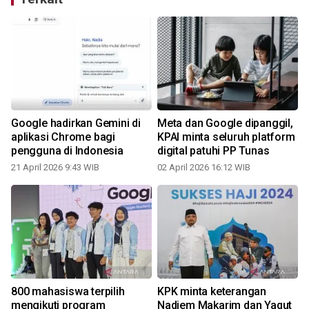
Google hadirkan Gemini di
Meta dan Google dipanggil,
aplikasi Chrome bagi
KPAI minta seluruh platform
pengguna di Indonesia
digital patuhi PP Tunas
21 April 2026 9:43 WIB
02 April 2026 16:12 WIB
1
800 mahasiswa terpilih
KPK minta keterangan
mengikuti program
Nadiem Makarim dan Yaqut