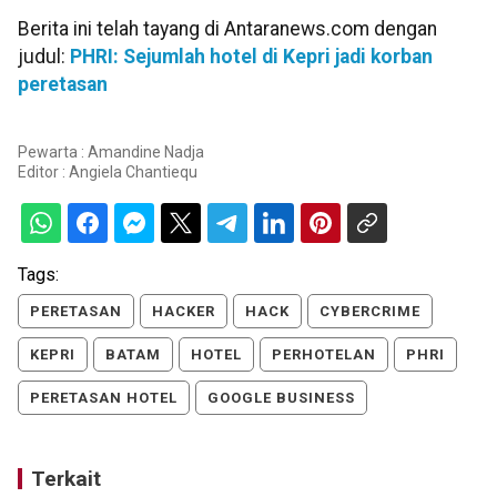
Berita ini telah tayang di Antaranews.com dengan
judul:
PHRI: Sejumlah hotel di Kepri jadi korban
peretasan
Pewarta : Amandine Nadja
Editor :
Angiela Chantiequ
Tags:
PERETASAN
HACKER
HACK
CYBERCRIME
KEPRI
BATAM
HOTEL
PERHOTELAN
PHRI
PERETASAN HOTEL
GOOGLE BUSINESS
Terkait