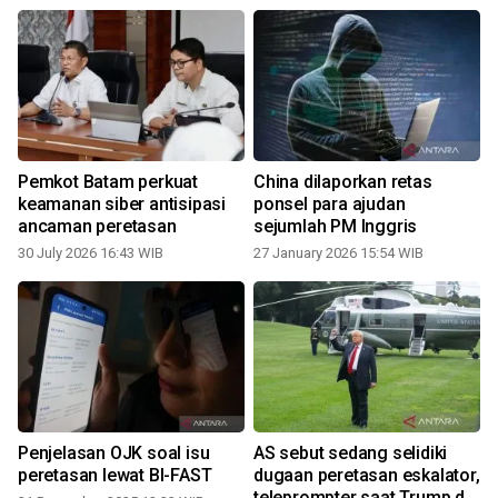
Pemkot Batam perkuat
China dilaporkan retas
keamanan siber antisipasi
ponsel para ajudan
ancaman peretasan
sejumlah PM Inggris
30 July 2026 16:43 WIB
27 January 2026 15:54 WIB
Penjelasan OJK soal isu
AS sebut sedang selidiki
peretasan lewat BI-FAST
dugaan peretasan eskalator,
teleprompter saat Trump di