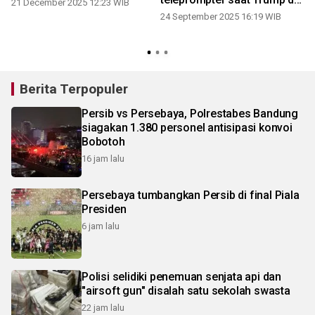
21 December 2025 12:23 WIB
PBB
24 September 2025 16:19 WIB
Berita Terpopuler
Persib vs Persebaya, Polrestabes Bandung
siagakan 1.380 personel antisipasi konvoi
Bobotoh
16 jam lalu
Persebaya tumbangkan Persib di final Piala
Presiden
6 jam lalu
Polisi selidiki penemuan senjata api dan
"airsoft gun" disalah satu sekolah swasta
22 jam lalu