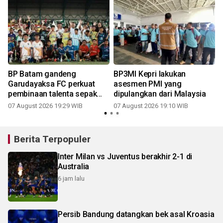
BP Batam gandeng
BP3MI Kepri lakukan
Garudayaksa FC perkuat
asesmen PMI yang
pembinaan talenta sepak
dipulangkan dari Malaysia
bola usia dini
07 August 2026 19:29 WIB
07 August 2026 19:10 WIB
Berita Terpopuler
Inter Milan vs Juventus berakhir 2-1 di
Australia
6 jam lalu
Persib Bandung datangkan bek asal Kroasia