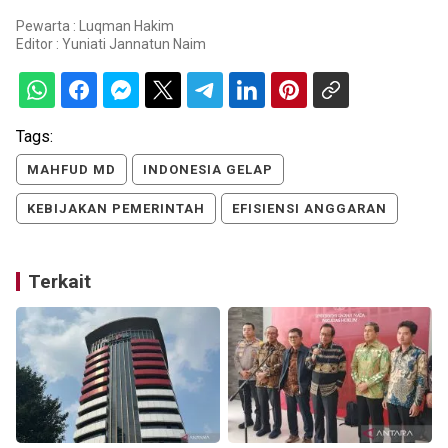
Pewarta : Luqman Hakim
Editor :
Yuniati Jannatun Naim
Tags:
MAHFUD MD
INDONESIA GELAP
KEBIJAKAN PEMERINTAH
EFISIENSI ANGGARAN
Terkait