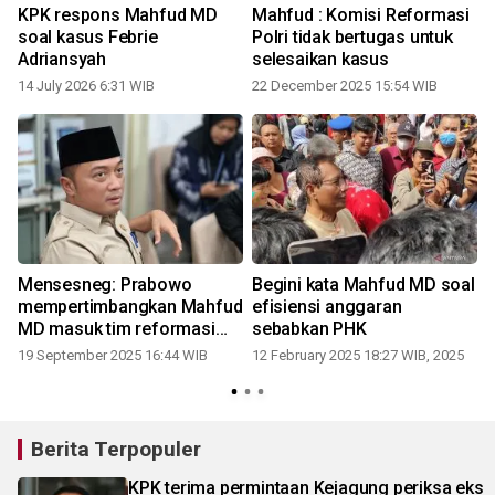
KPK respons Mahfud MD
Mahfud : Komisi Reformasi
a
soal kasus Febrie
Polri tidak bertugas untuk
Adriansyah
selesaikan kasus
14 July 2026 6:31 WIB
22 December 2025 15:54 WIB
Mensesneg: Prabowo
Begini kata Mahfud MD soal
mempertimbangkan Mahfud
efisiensi anggaran
MD masuk tim reformasi
sebabkan PHK
Polri
19 September 2025 16:44 WIB
12 February 2025 18:27 WIB, 2025
2
Berita Terpopuler
KPK terima permintaan Kejagung periksa eks