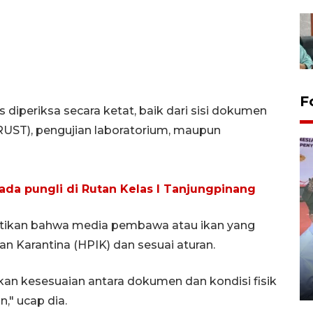
F
diperiksa secara ketat, baik dari sisi dokumen
RUST), pengujian laboratorium, maupun
 ada pungli di Rutan Kelas I Tanjungpinang
stikan bahwa media pembawa atau ikan yang
an Karantina (HPIK) dan sesuai aturan.
Distribusi logistik pemilu
gunakan mobil jenazah
an kesesuaian antara dokumen dan kondisi fisik
08 February 2024 15:30 WIB, 2024
n," ucap dia.