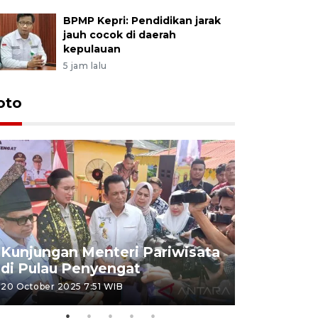
BPMP Kepri: Pendidikan jarak
jauh cocok di daerah
kepulauan
5 jam lalu
oto
KPU Teta
Nyanyang
Kunjungan Menteri Pariwisata
dan wakil
di Pulau Penyengat
periode 
20 October 2025 7:51 WIB
09 January 20