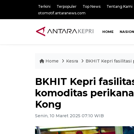
Terkini
Terpopuler
Top News
Tentang Kami
otomotif.antaranews.com
HOME
NASIO
Home
Kesra
BKHIT Kepri fasilitas
BKHIT Kepri fasilit
komoditas perikana
Kong
Senin, 10 Maret 2025 07:10 WIB