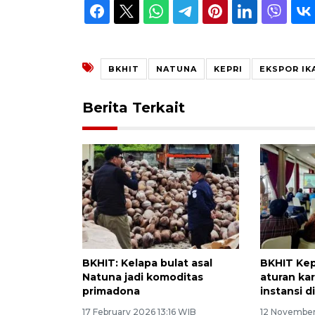
BKHIT
NATUNA
KEPRI
EKSPOR IK
Berita Terkait
BKHIT: Kelapa bulat asal
BKHIT Kep
Natuna jadi komoditas
aturan ka
primadona
instansi d
17 February 2026 13:16 WIB
12 November