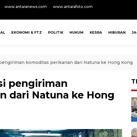
www.antaranews.com
www.antarafoto.com
NAL
EKONOMI & FTZ
POLITIK
HUKUM
KESRA
HIBURAN
J
i pengiriman komoditas perikanan dari Natuna ke Hong Kong
asi pengiriman
T
n dari Natuna ke Hong