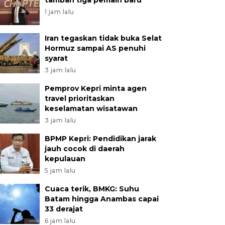
tambah tiga pemain baru
1 jam lalu
Iran tegaskan tidak buka Selat
Hormuz sampai AS penuhi
syarat
3 jam lalu
Pemprov Kepri minta agen
travel prioritaskan
keselamatan wisatawan
3 jam lalu
BPMP Kepri: Pendidikan jarak
jauh cocok di daerah
kepulauan
5 jam lalu
Cuaca terik, BMKG: Suhu
Batam hingga Anambas capai
33 derajat
6 jam lalu