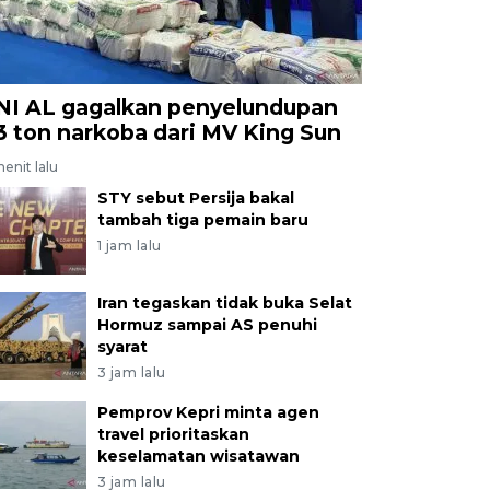
NI AL gagalkan penyelundupan
,3 ton narkoba dari MV King Sun
menit lalu
STY sebut Persija bakal
tambah tiga pemain baru
1 jam lalu
Iran tegaskan tidak buka Selat
Hormuz sampai AS penuhi
syarat
3 jam lalu
Pemprov Kepri minta agen
travel prioritaskan
keselamatan wisatawan
3 jam lalu