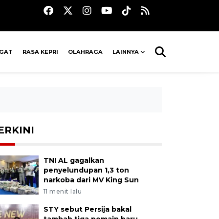
AGAT
RASA KEPRI
OLAHRAGA
LAINNYA
ERKINI
TNI AL gagalkan
penyelundupan 1,3 ton
narkoba dari MV King Sun
11 menit lalu
STY sebut Persija bakal