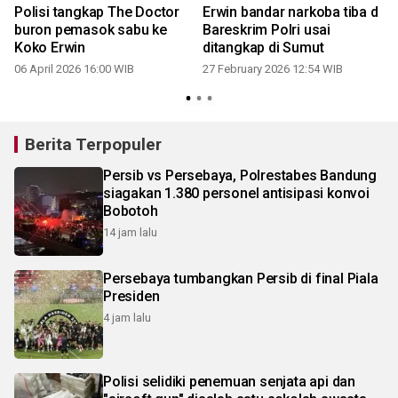
Polisi tangkap The Doctor
Erwin bandar narkoba tiba d
buron pemasok sabu ke
Bareskrim Polri usai
Koko Erwin
ditangkap di Sumut
06 April 2026 16:00 WIB
27 February 2026 12:54 WIB
1
Berita Terpopuler
Persib vs Persebaya, Polrestabes Bandung
siagakan 1.380 personel antisipasi konvoi
Bobotoh
14 jam lalu
Persebaya tumbangkan Persib di final Piala
Presiden
4 jam lalu
Polisi selidiki penemuan senjata api dan