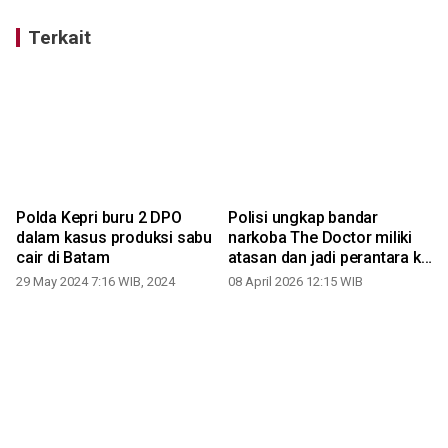
Terkait
Polda Kepri buru 2 DPO
Polisi ungkap bandar
dalam kasus produksi sabu
narkoba The Doctor miliki
cair di Batam
atasan dan jadi perantara ke
pelanggan
29 May 2024 7:16 WIB, 2024
08 April 2026 12:15 WIB
3