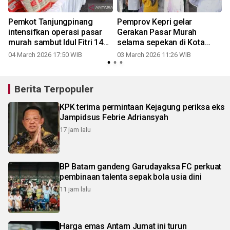
Pemkot Tanjungpinang
Pemprov Kepri gelar
intensifkan operasi pasar
Gerakan Pasar Murah
murah sambut Idul Fitri 1447
selama sepekan di Kota
H
Tanjungpinang
04 March 2026 17:50 WIB
03 March 2026 11:26 WIB
Berita Terpopuler
KPK terima permintaan Kejagung periksa eks
Jampidsus Febrie Adriansyah
17 jam lalu
BP Batam gandeng Garudayaksa FC perkuat
pembinaan talenta sepak bola usia dini
11 jam lalu
Harga emas Antam Jumat ini turun