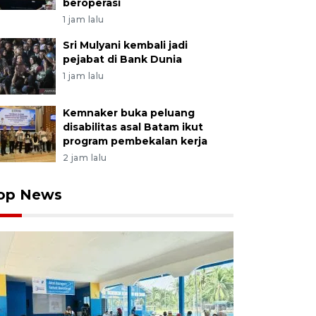
beroperasi
1 jam lalu
Sri Mulyani kembali jadi
pejabat di Bank Dunia
1 jam lalu
Kemnaker buka peluang
disabilitas asal Batam ikut
program pembekalan kerja
2 jam lalu
op News