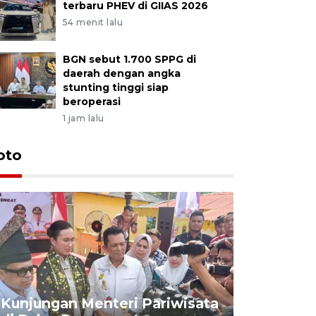
terbaru PHEV di GIIAS 2026
54 menit lalu
BGN sebut 1.700 SPPG di
daerah dengan angka
stunting tinggi siap
beroperasi
1 jam lalu
oto
KPU Teta
Nyanyang
Kunjungan Menteri Pariwisata
dan wakil