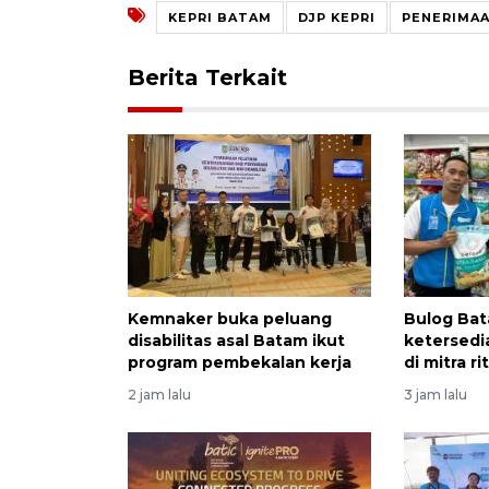
KEPRI BATAM
DJP KEPRI
PENERIMAA
Berita Terkait
Kemnaker buka peluang
Bulog Bat
disabilitas asal Batam ikut
ketersedi
program pembekalan kerja
di mitra r
2 jam lalu
3 jam lalu