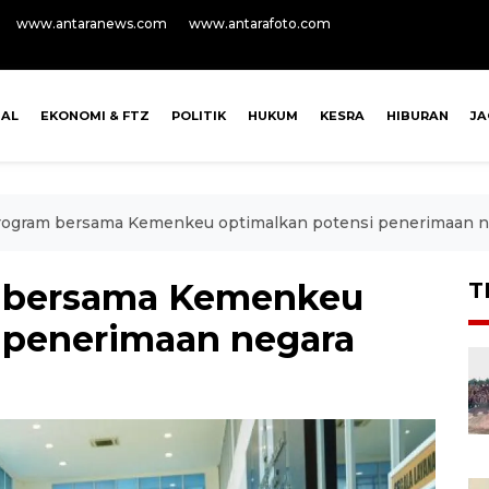
www.antaranews.com
www.antarafoto.com
NAL
EKONOMI & FTZ
POLITIK
HUKUM
KESRA
HIBURAN
J
Program bersama Kemenkeu optimalkan potensi penerimaan n
m bersama Kemenkeu
T
 penerimaan negara