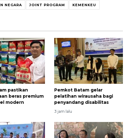
N NEGARA
JOINT PROGRAM
KEMENKEU
am pastikan
Pemkot Batam gelar
aan beras premium
pelatihan wirausaha bagi
itel modern
penyandang disabilitas
3 jam lalu