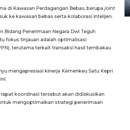
gunakan mobil jenazah
sama di Kawasan Perdagangan Bebas, berupa
joint
08 February 2024 15:30 WIB, 2024
k ke kawasan bebas serta kolaborasi intelijen.
gan Bidang Penerimaan Negara Dwi Teguh
fokus tinjauan adalah optimalisasi
N), terutama terkait transaksi hasil tembakau
yu mengapresiasi kinerja Kemenkeu Satu Kepri
ni.
rapat koordinasi tersebut akan didiskusikan
 untuk mengoptimalkan strategi penerimaan