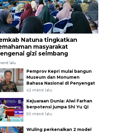
emkab Natuna tingkatkan
emahaman masyarakat
engenai gizi seimbang
enit lalu
Pemprov Kepri mulai bangun
Museum dan Monumen
Bahasa Nasional di Penyengat
42 menit lalu
Kejuaraan Dunia: Alwi Farhan
berpotensi jumpa Shi Yu Qi
50 menit lalu
Wuling perkenalkan 2 model