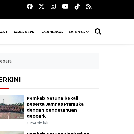
AGAT
RASA KEPRI
OLAHRAGA
LAINNYA
egara
ERKINI
Pemkab Natuna bekali
peserta Jamnas Pramuka
dengan pengetahuan
geopark
4 menit lalu