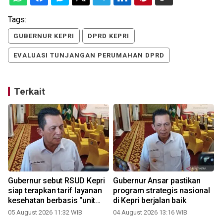
Tags:
GUBERNUR KEPRI
DPRD KEPRI
EVALUASI TUNJANGAN PERUMAHAN DPRD
Terkait
Gubernur sebut RSUD Kepri
Gubernur Ansar pastikan
siap terapkan tarif layanan
program strategis nasional
kesehatan berbasis "unit
di Kepri berjalan baik
cost"
05 August 2026 11:32 WIB
04 August 2026 13:16 WIB
1