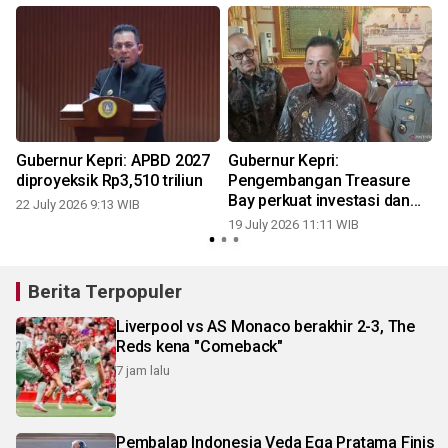
Gubernur Kepri: APBD 2027
Gubernur Kepri:
diproyeksik Rp3,510 triliun
Pengembangan Treasure
Bay perkuat investasi dan
22 July 2026 9:13 WIB
0
pariwisata
19 July 2026 11:11 WIB
Berita Terpopuler
Liverpool vs AS Monaco berakhir 2-3, The
Reds kena "Comeback"
7 jam lalu
Pembalap Indonesia Veda Ega Pratama Finis