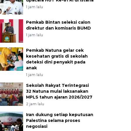
upacara HUT Ke-81 RI di Istana
1 jam lalu
Pemkab Bintan seleksi calon
direktur dan komisaris BUMD
1 jam lalu
Pemkab Natuna gelar cek
kesehatan gratis di sekolah
deteksi dini penyakit pada
anak
1 jam lalu
Sekolah Rakyat Terintegrasi
32 Natuna mulai laksanakan
MPLS tahun ajaran 2026/2027
2 jam lalu
Iran dukung setiap keputusan
Palestina selama proses
negosiasi