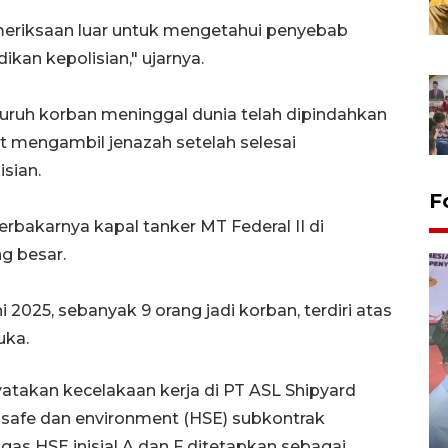
meriksaan luar untuk mengetahui penyebab
ikan kepolisian," ujarnya.
eluruh korban meninggal dunia telah dipindahkan
t mengambil jenazah setelah selesai
isian.
F
rbakarnya kapal tanker MT Federal II di
ng besar.
i 2025, sebanyak 9 orang jadi korban, terdiri atas
uka.
atakan kecelakaan kerja di PT ASL Shipyard
Distribusi logistik pemilu
y, safe dan environment (HSE) subkontrak
gunakan mobil jenazah
as HSE inisial A dan F ditetapkan sebagai