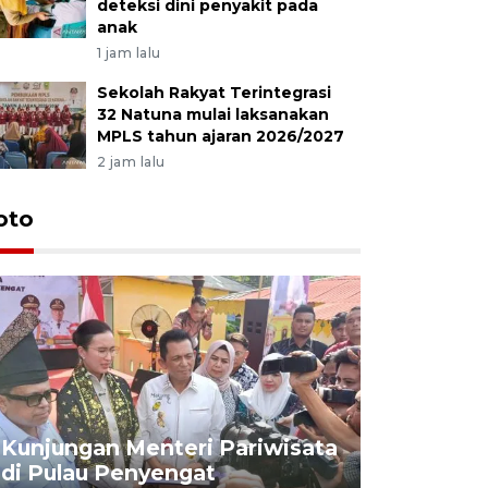
deteksi dini penyakit pada
anak
1 jam lalu
Sekolah Rakyat Terintegrasi
32 Natuna mulai laksanakan
MPLS tahun ajaran 2026/2027
2 jam lalu
oto
KPU Teta
Nyanyang
Kunjungan Menteri Pariwisata
dan wakil
di Pulau Penyengat
periode 