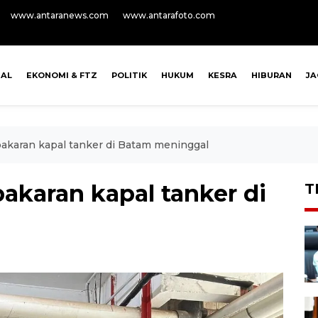
www.antaranews.com
www.antarafoto.com
NAL
EKONOMI & FTZ
POLITIK
HUKUM
KESRA
HIBURAN
J
ebakaran kapal tanker di Batam meninggal
bakaran kapal tanker di
T