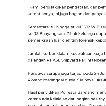
"Kami perlu lakukan pendataan, dan pe
kematiannya, ini juga bagian dari penyelid
Sementara itu, hingga pukul 15.12 WIB s
ke RS Bhayangkara. Pihak keluarga dapa
pemeriksaan luar oleh tim forensik kepol
Jumlah korban dalam kecelakaan kerja te
galangan PT ASL Shipyard kali ini terbila
Peristiwa serupa juga terjadi pada 24 Jun
4 orang meninggal dunia, 5 lainnya luka-l
Hasil penyidikan Polresta Barelang meny
karena ada kelalaian dari bagian health
perusahaan galangan tersebut. Dua petug