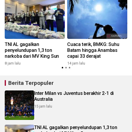
TNI AL gagalkan
Cuaca terik, BMKG: Suhu
penyelundupan 1,3 ton
Batam hingga Anambas
narkoba dari MV King Sun
capai 33 derajat
8 jam lalu
14 jam lalu
Berita Terpopuler
Inter Milan vs Juventus berakhir 2-1 di
Australia
15 jam lalu
TNI AL gagalkan penyelundupan 1,3 ton