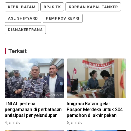
KEPRI BATAM
BPJS TK
KORBAN KAPAL TANKER
ASL SHIPYARD
PEMPROV KEPRI
DISNAKERTRANS
Terkait
TNI AL pertebal
Imigrasi Batam gelar
pengamanan di perbatasan
Paspor Merdeka untuk 204
antisipasi penyelundupan
pemohon di akhir pekan
4 jam lalu
6 jam lalu