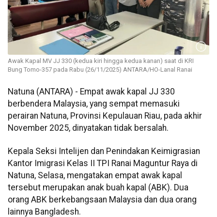
Awak Kapal MV JJ 330 (kedua kiri hingga kedua kanan) saat di KRI
Bung Tomo-357 pada Rabu (26/11/2025) ANTARA/HO-Lanal Ranai
Natuna (ANTARA) - Empat awak kapal JJ 330
berbendera Malaysia, yang sempat memasuki
perairan Natuna, Provinsi Kepulauan Riau, pada akhir
November 2025, dinyatakan tidak bersalah.
Kepala Seksi Intelijen dan Penindakan Keimigrasian
Kantor Imigrasi Kelas II TPI Ranai Maguntur Raya di
Natuna, Selasa, mengatakan empat awak kapal
tersebut merupakan anak buah kapal (ABK). Dua
orang ABK berkebangsaan Malaysia dan dua orang
lainnya Bangladesh.