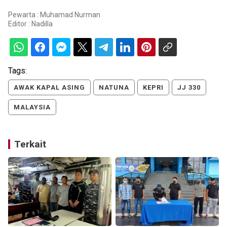
Pewarta : Muhamad Nurman
Editor :
Nadilla
Tags:
AWAK KAPAL ASING
NATUNA
KEPRI
JJ 330
MALAYSIA
Terkait