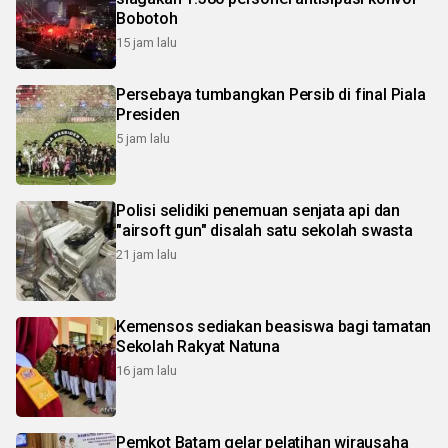
Bobotoh
15 jam lalu
Persebaya tumbangkan Persib di final Piala
Presiden
5 jam lalu
Polisi selidiki penemuan senjata api dan
"airsoft gun" disalah satu sekolah swasta
21 jam lalu
Kemensos sediakan beasiswa bagi tamatan
Sekolah Rakyat Natuna
16 jam lalu
Pemkot Batam gelar pelatihan wirausaha