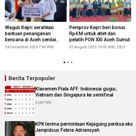
Wagub Kepri serahkan
Pemprov Kepri beri bonus
bantuan penanganan
Rp4 M untuk atlet dan
bencana di Aceh senilai
pelatih PON XXI Aceh Sumut
Rp1,353 miliar
24 December 2025 7:40 WIB
05 August 2025 19:03 WIB, 2025
1
4
Berita Terpopuler
Klasemen Piala AFF: Indonesia gugur,
Vietnam dan Singapura ke semifinal
6 jam lalu
KPK terima permintaan Kejagung periksa eks
Jampidsus Febrie Adriansyah