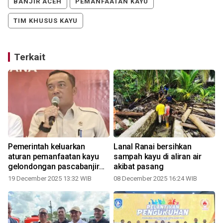
BANJIR ACEH
PEMANFAATAN KAYU
TIM KHUSUS KAYU
Terkait
Pemerintah keluarkan
Lanal Ranai bersihkan
aturan pemanfaatan kayu
sampah kayu di aliran air
gelondongan pascabanjir
akibat pasang
Sumatera
19 December 2025 13:32 WIB
08 December 2025 16:24 WIB