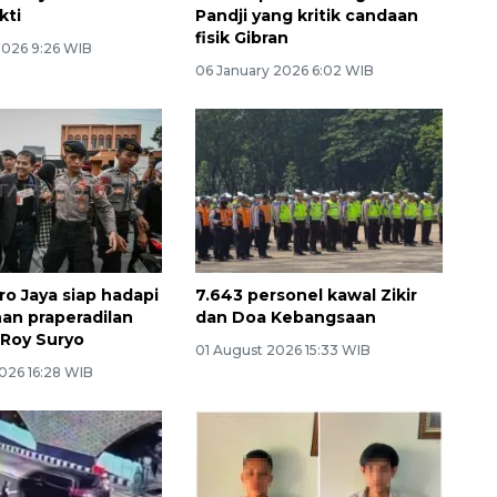
kti
Pandji yang kritik candaan
fisik Gibran
2026 9:26 WIB
06 January 2026 6:02 WIB
ro Jaya siap hadapi
7.643 personel kawal Zikir
n praperadilan
dan Doa Kebangsaan
 Roy Suryo
01 August 2026 15:33 WIB
026 16:28 WIB