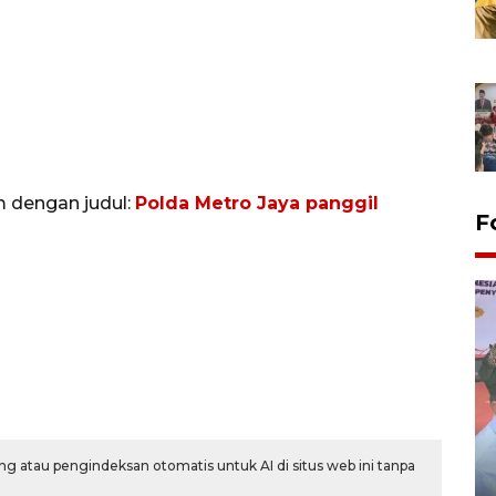
m dengan judul:
Polda Metro Jaya panggil
F
Distribusi logistik pemilu
g atau pengindeksan otomatis untuk AI di situs web ini tanpa
gunakan mobil jenazah