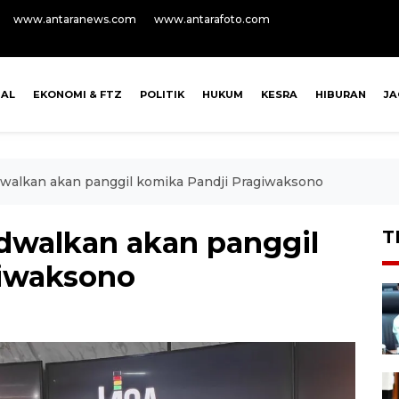
www.antaranews.com
www.antarafoto.com
NAL
EKONOMI & FTZ
POLITIK
HUKUM
KESRA
HIBURAN
J
dwalkan akan panggil komika Pandji Pragiwaksono
adwalkan akan panggil
T
giwaksono