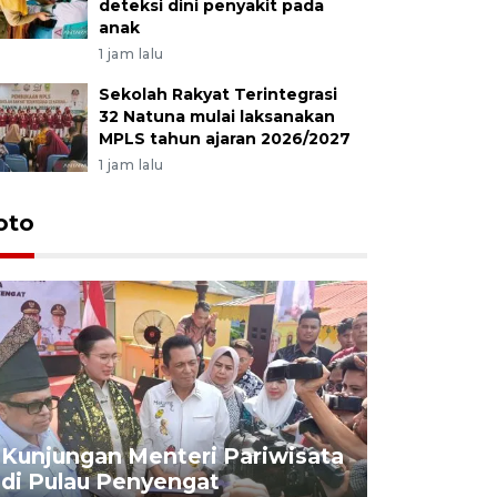
deteksi dini penyakit pada
anak
1 jam lalu
Sekolah Rakyat Terintegrasi
32 Natuna mulai laksanakan
MPLS tahun ajaran 2026/2027
1 jam lalu
oto
KPU Teta
Nyanyang
Kunjungan Menteri Pariwisata
dan wakil
di Pulau Penyengat
periode 