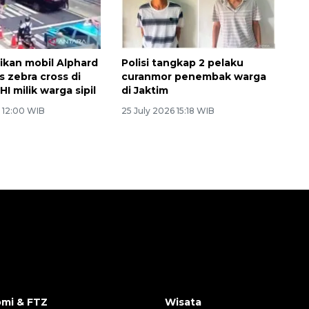
tikan mobil Alphard
Polisi tangkap 2 pelaku
os zebra cross di
curanmor penembak warga
I milik warga sipil
di Jaktim
6 12:00 WIB
25 July 2026 15:18 WIB
mi & FTZ
Wisata