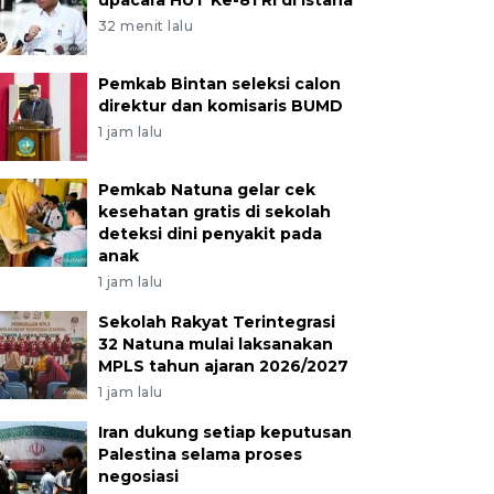
upacara HUT Ke-81 RI di Istana
32 menit lalu
Pemkab Bintan seleksi calon
direktur dan komisaris BUMD
1 jam lalu
Pemkab Natuna gelar cek
kesehatan gratis di sekolah
deteksi dini penyakit pada
anak
1 jam lalu
Sekolah Rakyat Terintegrasi
32 Natuna mulai laksanakan
MPLS tahun ajaran 2026/2027
1 jam lalu
Iran dukung setiap keputusan
Palestina selama proses
negosiasi