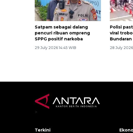
Satpam sebagai dalang
Polisi pas
pencuri ribuan ompreng
viral trob
SPPG positif narkoba
Bundaran H
29 July 2026 14:45 WIB
28 July 202
>
Terkini
Ekono