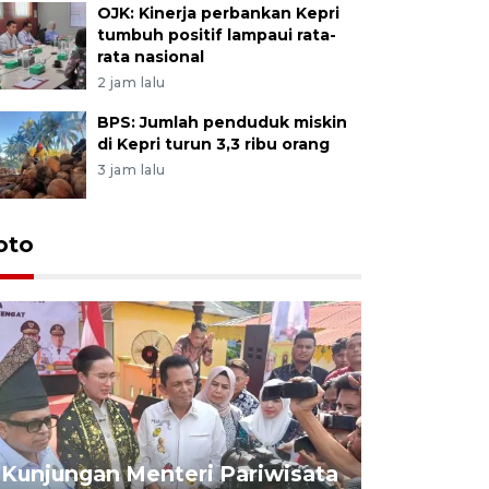
OJK: Kinerja perbankan Kepri
tumbuh positif lampaui rata-
rata nasional
2 jam lalu
BPS: Jumlah penduduk miskin
di Kepri turun 3,3 ribu orang
3 jam lalu
oto
KPU Teta
Nyanyang
Kunjungan Menteri Pariwisata
dan wakil