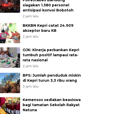
Polrestabes Bandung
siagakan 1.380 personel
antisipasi konvoi Bobotoh
2 jam lalu
BKKBN Kepri catat 24.909
akseptor baru KB
2 jam lalu
OJK: Kinerja perbankan Kepri
tumbuh positif lampaui rata-
rata nasional
2 jam lalu
BPS: Jumlah penduduk miskin
di Kepri turun 3,3 ribu orang
3 jam lalu
Kemensos sediakan beasiswa
bagi tamatan Sekolah Rakyat
Natuna