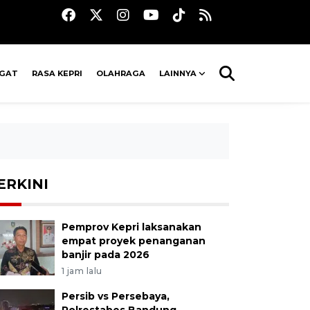
AGAT
RASA KEPRI
OLAHRAGA
LAINNYA
ERKINI
Pemprov Kepri laksanakan
empat proyek penanganan
banjir pada 2026
1 jam lalu
Persib vs Persebaya,