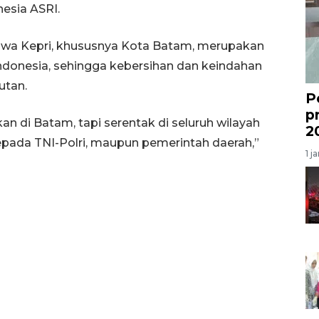
esia ASRI.
hwa Kepri, khususnya Kota Batam, merupakan
Indonesia, sehingga kebersihan dan keindahan
utan.
P
p
an di Batam, tapi serentak di seluruh wilayah
2
kepada TNI-Polri, maupun pemerintah daerah,”
1 j