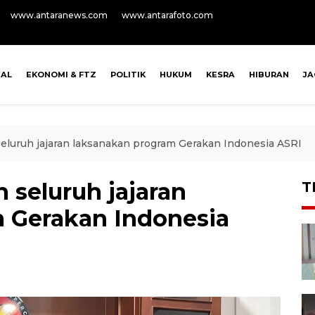
www.antaranews.com
www.antarafoto.com
NAL
EKONOMI & FTZ
POLITIK
HUKUM
KESRA
HIBURAN
J
seluruh jajaran laksanakan program Gerakan Indonesia ASRI
n seluruh jajaran
T
 Gerakan Indonesia