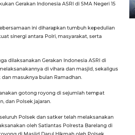
gunakan mobil jenazah
ukan Gerakan Indonesia ASRI di SMA Negeri 15
08 February 2024 15:30 WIB, 2024
ebersamaan ini diharapkan tumbuh kepedulian
 sinergi antara Polri, masyarakat, serta
 juga dilaksanakan Gerakan Indonesia ASRI di
melaksanakannya di vihara dan masjid, sekaligus
dan masuknya bulan Ramadhan.
anakan gotong royong di sejumlah tempat
, dan Polsek jajaran.
r seluruh Polsek dan satker telah melaksanakan
laksanakan oleh Satlantas Polresta Barelang di
royong di Masjid Darul Hikmah oleh Polsek