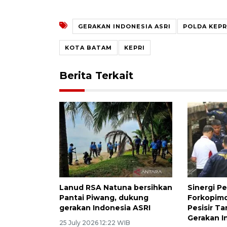
GERAKAN INDONESIA ASRI
POLDA KEPR
KOTA BATAM
KEPRI
Berita Terkait
Lanud RSA Natuna bersihkan
Sinergi P
Pantai Piwang, dukung
Forkopimd
gerakan Indonesia ASRI
Pesisir T
Gerakan I
25 July 2026 12:22 WIB