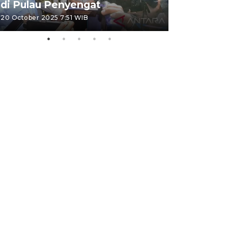
di Pulau Penyengat
periode 
20 October 2025 7:51 WIB
09 January 20