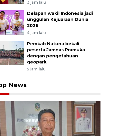
3 jam lalu
Delapan wakil Indonesia jadi
unggulan Kejuaraan Dunia
2026
4 jam lalu
Pemkab Natuna bekali
peserta Jamnas Pramuka
dengan pengetahuan
geopark
5 jam lalu
op News