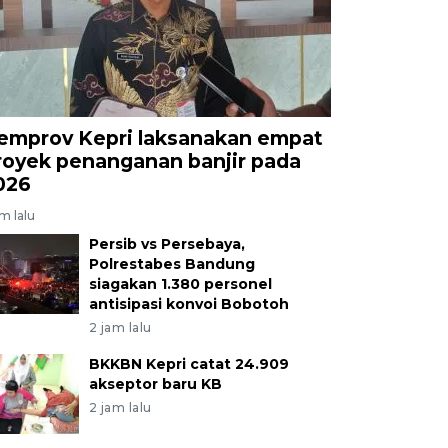
emprov Kepri laksanakan empat
royek penanganan banjir pada
026
am lalu
Persib vs Persebaya,
Polrestabes Bandung
siagakan 1.380 personel
antisipasi konvoi Bobotoh
2 jam lalu
BKKBN Kepri catat 24.909
akseptor baru KB
2 jam lalu