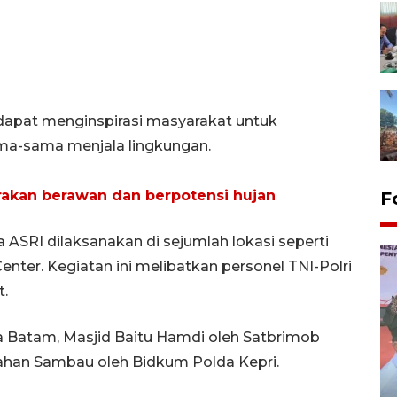
n dapat menginspirasi masyarakat untuk
a-sama menjala lingkungan.
kirakan berawan dan berpotensi hujan
F
a ASRI dilaksanakan di sejumlah lokasi seperti
nter. Kegiatan ini melibatkan personel TNI-Polri
t.
a Batam, Masjid Baitu Hamdi oleh Satbrimob
lurahan Sambau oleh Bidkum Polda Kepri.
Distribusi logistik pemilu