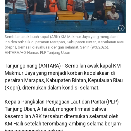
Sembilan anak buah kapal (ABK) KM Makmur Jaya yang mengalami
insiden terbalik di perairan Marapas, Kabupaten Bintan, Kepulauan Riau
(Kepri), berhasil dievakuasi dengan selamat, Senin (9/3/2026).
ANTARA/HO-Humas PLP Tanjung Uban
Tanjungpinang (ANTARA) - Sembilan awak kapal KM
Makmur Jaya yang menjadi korban kecelakaan di
perairan Marapas, Kabupaten Bintan, Kepulauan Riau
(Kepri), ditemukan dalam kondisi selamat.
Kepala Pangkalan Penjagaan Laut dan Pantai (PLP)
Tanjung Uban, Alfaizul, mengonfirmasi bahwa
kesembilan ABK tersebut ditemukan selamat oleh
KM Haili setelah terombang-ambing selama berjam-
jam menggunakan sekoci.