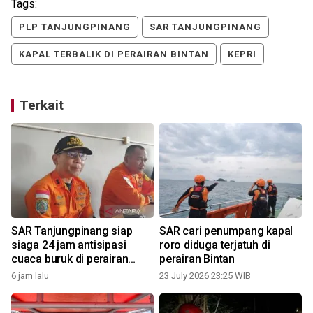
Tags:
PLP TANJUNGPINANG
SAR TANJUNGPINANG
KAPAL TERBALIK DI PERAIRAN BINTAN
KEPRI
Terkait
g
SAR Tanjungpinang siap
SAR cari penumpang kapal
siaga 24 jam antisipasi
roro diduga terjatuh di
cuaca buruk di perairan
perairan Bintan
Kepri
6 jam lalu
23 July 2026 23:25 WIB
0