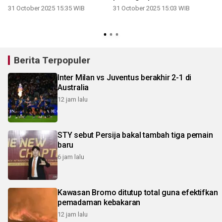
a
31 October 2025 15:35 WIB
31 October 2025 15:03 WIB
Berita Terpopuler
Inter Milan vs Juventus berakhir 2-1 di
Australia
12 jam lalu
STY sebut Persija bakal tambah tiga pemain
baru
6 jam lalu
Kawasan Bromo ditutup total guna efektifkan
pemadaman kebakaran
12 jam lalu