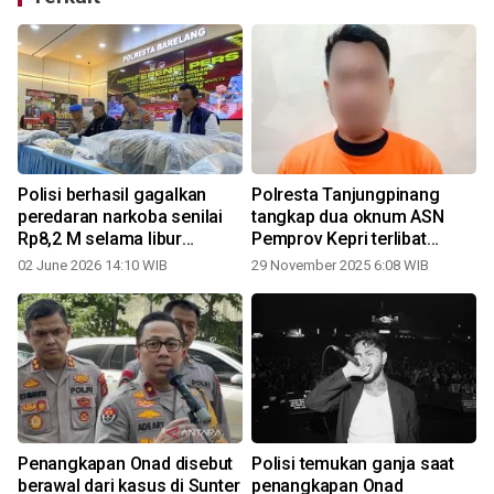
Polisi berhasil gagalkan
Polresta Tanjungpinang
peredaran narkoba senilai
tangkap dua oknum ASN
Rp8,2 M selama libur
Pemprov Kepri terlibat
panjang
peredaran ganja
02 June 2026 14:10 WIB
29 November 2025 6:08 WIB
Penangkapan Onad disebut
Polisi temukan ganja saat
berawal dari kasus di Sunter
penangkapan Onad