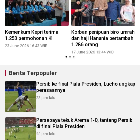
Kemenkum Kepri terima
Korban penipuan biro umrah
1.253 permohonan KI
dan haji Hanania bertambah
i
1.286 orang
23 June 2026 16:43 WIB
17 June 2026 13:44 WIB
2
Berita Terpopuler
Persib ke final Piala Presiden, Lucho ungkap
perasaannya
23 jam lalu
Persebaya tekuk Arema 1-0, tantang Persib
di final Piala Presiden
23 jam lalu