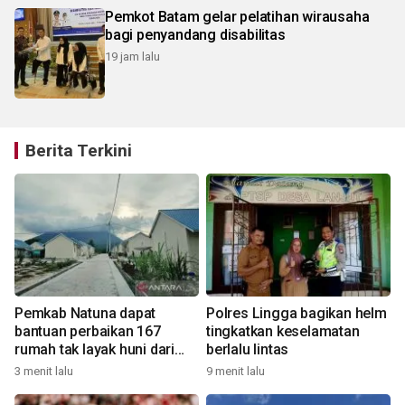
Pemkot Batam gelar pelatihan wirausaha
bagi penyandang disabilitas
19 jam lalu
Berita Terkini
Pemkab Natuna dapat
Polres Lingga bagikan helm
bantuan perbaikan 167
tingkatkan keselamatan
rumah tak layak huni dari
berlalu lintas
Kementerian PKP
3 menit lalu
9 menit lalu
2