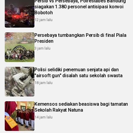
Persib vs Persebaya, Polrestabes Bandung
siagakan 1.380 personel antisipasi konvoi
Bobotoh
12 jam lalu
Persebaya tumbangkan Persib di final Piala
Presiden
3 jam lalu
Polisi selidiki penemuan senjata api dan
"airsoft gun" disalah satu sekolah swasta
18 jam lalu
Kemensos sediakan beasiswa bagi tamatan
Sekolah Rakyat Natuna
14 jam lalu