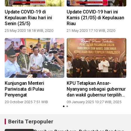
Update COVID-19 di
Update COVID-19 hari ini
Kepulauan Riau hari ini
Kamis (21/05) di Kepulauan
Senin (25/5)
Riau
25 May 2020 18:18 WIB, 2020
21 May 2020 17:10 WIB, 2020
Kunjungan Menteri
KPU Tetapkan Ansar-
Pariwisata di Pulau
Nyanyang sebagai gubernur
0
Penyengat
dan wakil gubernur terpilih
periode 2025-2030
20 October 2025 7:51 WIB
09 January 2025 13:27 WIB, 2025
Berita Terpopuler