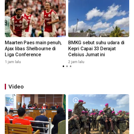
Maarten Paes main penuh,
BMKG sebut suhu udara di
u
Ajax libas Shelbourne di
Kepri Capai 33 Derajat
Liga Conference
Celsius Jumat ini
3
1 jam lalu
2 jam lalu
Video