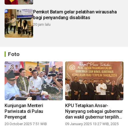
Pemkot Batam gelar pelatihan wirausaha
bagi penyandang disabilitas
20 jam lalu
Foto
Kunjungan Menteri
KPU Tetapkan Ansar-
Pariwisata di Pulau
Nyanyang sebagai gubernur
Penyengat
dan wakil gubernur terpilih
periode 2025-2030
20 October 2025 7:51 WIB
09 January 2025 13:27 WIB, 2025