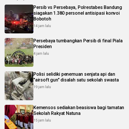
Persib vs Persebaya, Polrestabes Bandung
siagakan 1.380 personel antisipasi konvoi
Bobotoh
14 jam lalu
Persebaya tumbangkan Persib di final Piala
Presiden
4 jam lalu
Polisi selidiki penemuan senjata api dan
"airsoft gun" disalah satu sekolah swasta
19 jam lalu
Kemensos sediakan beasiswa bagi tamatan
Sekolah Rakyat Natuna
15 jam lalu