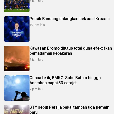
7 jam lalu
Persib Bandung datangkan bek asal Kroasia
19 jam lalu
Kawasan Bromo ditutup total guna efektifkan
pemadaman kebakaran
7 jam lalu
Cuaca terik, BMKG: Suhu Batam hingga
Anambas capai 33 derajat
7 jam lalu
STY sebut Persija bakal tambah tiga pemain
baru