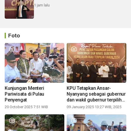
1 jam lalu
Foto
Kunjungan Menteri
KPU Tetapkan Ansar-
Pariwisata di Pulau
Nyanyang sebagai gubernur
Penyengat
dan wakil gubernur terpilih
periode 2025-2030
20 October 2025 7:51 WIB
09 January 2025 13:27 WIB, 2025