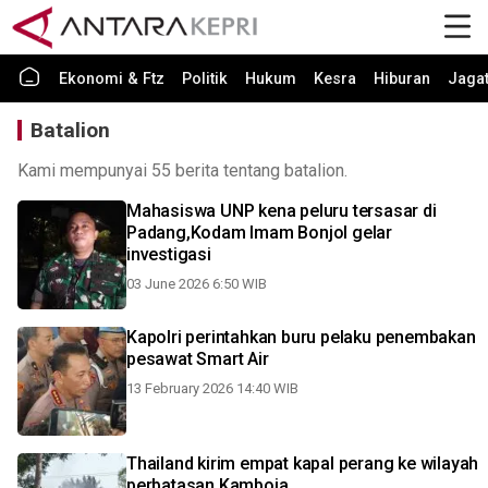
Ekonomi & Ftz
Politik
Hukum
Kesra
Hiburan
Jaga
Batalion
Kami mempunyai 55 berita tentang batalion.
Mahasiswa UNP kena peluru tersasar di
Padang,Kodam Imam Bonjol gelar
investigasi
03 June 2026 6:50 WIB
Kapolri perintahkan buru pelaku penembakan
pesawat Smart Air
13 February 2026 14:40 WIB
Thailand kirim empat kapal perang ke wilayah
perbatasan Kamboja