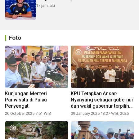
17 jam lalu
Foto
Kunjungan Menteri
KPU Tetapkan Ansar-
Pariwisata di Pulau
Nyanyang sebagai gubernur
Penyengat
dan wakil gubernur terpilih
periode 2025-2030
20 October 2025 7:51 WIB
09 January 2025 13:27 WIB, 2025