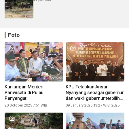
Foto
Kunjungan Menteri
KPU Tetapkan Ansar-
Pariwisata di Pulau
Nyanyang sebagai gubernur
Penyengat
dan wakil gubernur terpilih
periode 2025-2030
20 October 2025 7:51 WIB
09 January 2025 13:27 WIB, 2025