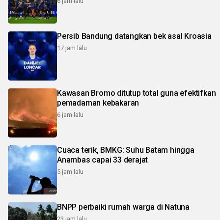
6 jam lalu
Persib Bandung datangkan bek asal Kroasia
17 jam lalu
Kawasan Bromo ditutup total guna efektifkan
pemadaman kebakaran
6 jam lalu
Cuaca terik, BMKG: Suhu Batam hingga
Anambas capai 33 derajat
5 jam lalu
BNPP perbaiki rumah warga di Natuna
23 jam lalu