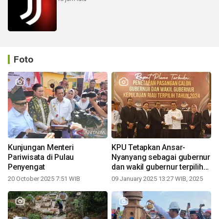
Foto
Kunjungan Menteri
KPU Tetapkan Ansar-
Pariwisata di Pulau
Nyanyang sebagai gubernur
Penyengat
dan wakil gubernur terpilih
periode 2025-2030
20 October 2025 7:51 WIB
09 January 2025 13:27 WIB, 2025