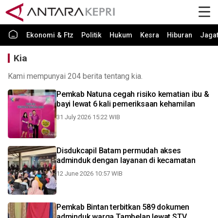
Ekonomi & Ftz
Politik
Hukum
Kesra
Hiburan
Jaga
Kia
Kami mempunyai 204 berita tentang kia.
Pemkab Natuna cegah risiko kematian ibu &
bayi lewat 6 kali pemeriksaan kehamilan
31 July 2026 15:22 WIB
Disdukcapil Batam permudah akses
adminduk dengan layanan di kecamatan
12 June 2026 10:57 WIB
Pemkab Bintan terbitkan 589 dokumen
adminduk warga Tambelan lewat STV