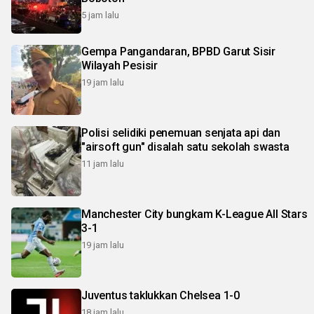
5 jam lalu
Gempa Pangandaran, BPBD Garut Sisir
Wilayah Pesisir
19 jam lalu
Polisi selidiki penemuan senjata api dan
"airsoft gun" disalah satu sekolah swasta
11 jam lalu
Manchester City bungkam K-League All Stars
3-1
19 jam lalu
Juventus taklukkan Chelsea 1-0
18 jam lalu