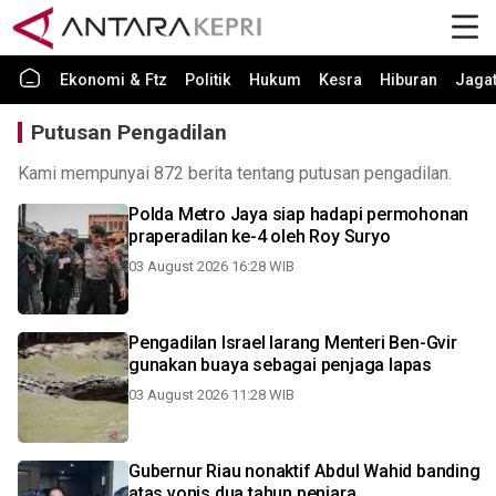
Ekonomi & Ftz
Politik
Hukum
Kesra
Hiburan
Jaga
Putusan Pengadilan
Kami mempunyai 872 berita tentang putusan pengadilan.
Polda Metro Jaya siap hadapi permohonan
praperadilan ke-4 oleh Roy Suryo
03 August 2026 16:28 WIB
Pengadilan Israel larang Menteri Ben-Gvir
gunakan buaya sebagai penjaga lapas
03 August 2026 11:28 WIB
Gubernur Riau nonaktif Abdul Wahid banding
atas vonis dua tahun penjara