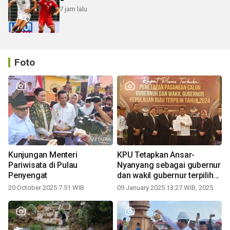
7 jam lalu
Foto
Kunjungan Menteri
KPU Tetapkan Ansar-
Pariwisata di Pulau
Nyanyang sebagai gubernur
Penyengat
dan wakil gubernur terpilih
periode 2025-2030
20 October 2025 7:51 WIB
09 January 2025 13:27 WIB, 2025