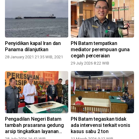
Penyidikan kapal Iran dan
PN Batam tempatkan
Panama dilanjutkan
mediator perempuan guna
cegah perceraian
28 January 2021 21:35 WIB, 2021
29 July 2026 8:22 WIB
Pengadilan Negeri Batam
PN Batam tegaskan tidak
tambah prasarana gedung
ada intervensi terkait vonis
arsip tingkatkan layanan
kasus sabu 2 ton
publik
28 July 2026 16:43 WIB
11 March 2026 9:12 WIB