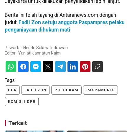
Jayakarta untuk dilakukan penyelidikan lebih lanjut.
Berita ini telah tayang di Antaranews.com dengan
judul:
Fadli Zon setuju anggota Paspampres pelaku
penganiayaan dihukum mati
Pewarta : Hendri Sukma Indrawan
Editor :
Yuniati Jannatun Naim
Tags:
DPR
FADLI ZON
POLHUKAM
PASPAMPRES
KOMISI I DPR
Terkait