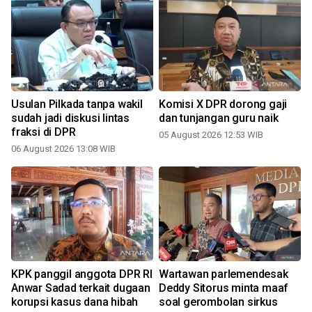
Usulan Pilkada tanpa wakil
Komisi X DPR dorong gaji
sudah jadi diskusi lintas
dan tunjangan guru naik
fraksi di DPR
05 August 2026 12:53 WIB
06 August 2026 13:08 WIB
3
KPK panggil anggota DPR RI
Wartawan parlemendesak
Anwar Sadad terkait dugaan
Deddy Sitorus minta maaf
korupsi kasus dana hibah
soal gerombolan sirkus