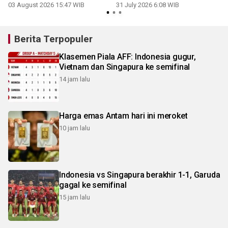
03 August 2026 15:47 WIB
31 July 2026 6:08 WIB
1
Berita Terpopuler
Klasemen Piala AFF: Indonesia gugur,
Vietnam dan Singapura ke semifinal
14 jam lalu
Harga emas Antam hari ini meroket
10 jam lalu
Indonesia vs Singapura berakhir 1-1, Garuda
gagal ke semifinal
15 jam lalu