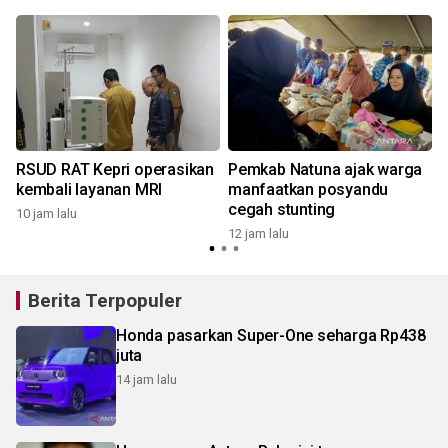
RSUD RAT Kepri operasikan
Pemkab Natuna ajak warga
kembali layanan MRI
manfaatkan posyandu
cegah stunting
10 jam lalu
12 jam lalu
1
Berita Terpopuler
Honda pasarkan Super-One seharga Rp438
juta
14 jam lalu