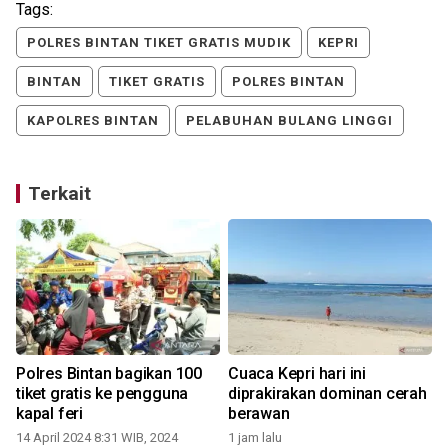
Tags:
POLRES BINTAN TIKET GRATIS MUDIK
KEPRI
BINTAN
TIKET GRATIS
POLRES BINTAN
KAPOLRES BINTAN
PELABUHAN BULANG LINGGI
Terkait
Polres Bintan bagikan 100
Cuaca Kepri hari ini
tiket gratis ke pengguna
diprakirakan dominan cerah
kapal feri
berawan
14 April 2024 8:31 WIB, 2024
1 jam lalu
1