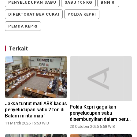
PENYELUDUPAN SABU
SABU 106 KG
BNN RI
DIREKTORAT BEA CUKAI
POLDA KEPRI
PEMDA KEPRI
Terkait
Jaksa tuntut mati ABK kasus
Polda Kepri gagalkan
penyeludupan sabu 2 ton di
penyeludupan sabu
Batam minta maaf
disembunyikan dalam perut
11 March 2026 15:53 WIB
penumpang pesawat
23 October 2025 6:58 WIB