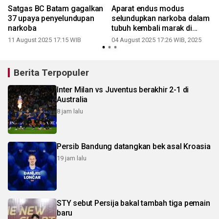
Satgas BC Batam gagalkan
Aparat endus modus
37 upaya penyelundupan
selundupkan narkoba dalam
narkoba
tubuh kembali marak di
2
Kepri
11 August 2025 17:15 WIB
04 August 2025 17:26 WIB, 2025
Berita Terpopuler
Inter Milan vs Juventus berakhir 2-1 di
Australia
8 jam lalu
Persib Bandung datangkan bek asal Kroasia
19 jam lalu
STY sebut Persija bakal tambah tiga pemain
baru