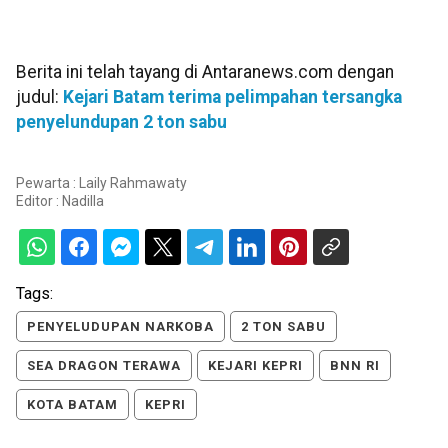
Berita ini telah tayang di Antaranews.com dengan
judul:
Kejari Batam terima pelimpahan tersangka
penyelundupan 2 ton sabu
Pewarta : Laily Rahmawaty
Editor :
Nadilla
Tags:
PENYELUDUPAN NARKOBA
2 TON SABU
SEA DRAGON TERAWA
KEJARI KEPRI
BNN RI
KOTA BATAM
KEPRI