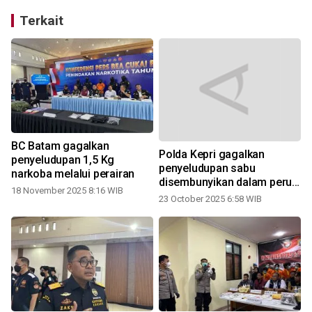
Terkait
BC Batam gagalkan
Polda Kepri gagalkan
penyeludupan 1,5 Kg
penyeludupan sabu
narkoba melalui perairan
disembunyikan dalam perut
18 November 2025 8:16 WIB
penumpang pesawat
23 October 2025 6:58 WIB