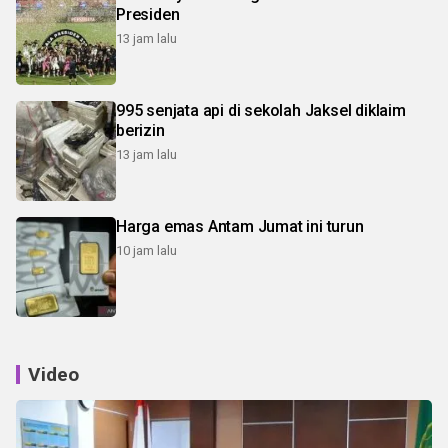
Presiden
13 jam lalu
995 senjata api di sekolah Jaksel diklaim
berizin
13 jam lalu
Harga emas Antam Jumat ini turun
10 jam lalu
Video