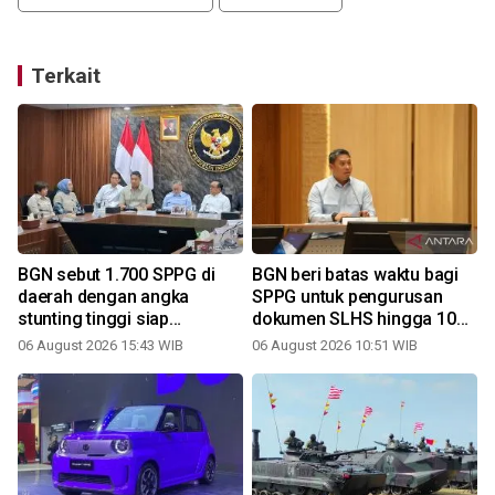
Terkait
BGN sebut 1.700 SPPG di
BGN beri batas waktu bagi
daerah dengan angka
SPPG untuk pengurusan
stunting tinggi siap
dokumen SLHS hingga 10
beroperasi
Agustus
06 August 2026 15:43 WIB
06 August 2026 10:51 WIB