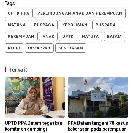
Tags:
UPTD PPA
PERLINDUNGAN ANAK DAN PEREMPUAN
NATUNA
PUSPAGA
KEPOLISIAN
PUSPADA
PEREMPUAN
ANAK
UPTD
NATUTA
BATAM
KEPRI
DP3AP2KB
KEKERASAN
Terkait
UPTD PPA Batam tegaskan
PPA Batam tangani 78 kasus
komitmen dampingi
kekerasan pada perempuan