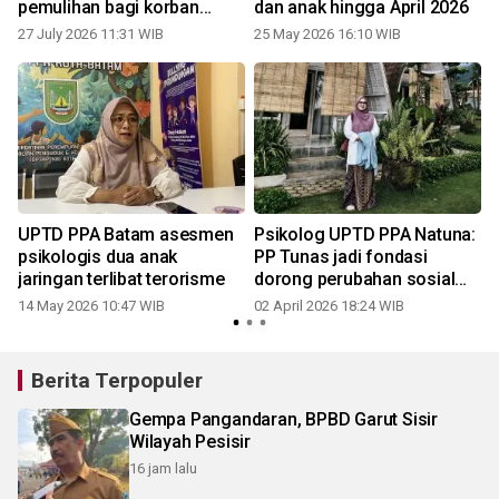
pemulihan bagi korban
dan anak hingga April 2026
kekerasan
27 July 2026 11:31 WIB
25 May 2026 16:10 WIB
0
UPTD PPA Batam asesmen
Psikolog UPTD PPA Natuna:
psikologis dua anak
PP Tunas jadi fondasi
jaringan terlibat terorisme
dorong perubahan sosial
pada anak
14 May 2026 10:47 WIB
02 April 2026 18:24 WIB
Berita Terpopuler
Gempa Pangandaran, BPBD Garut Sisir
Wilayah Pesisir
16 jam lalu