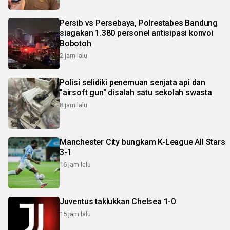
Persib vs Persebaya, Polrestabes Bandung
siagakan 1.380 personel antisipasi konvoi
Bobotoh
2 jam lalu
Polisi selidiki penemuan senjata api dan
"airsoft gun" disalah satu sekolah swasta
8 jam lalu
Manchester City bungkam K-League All Stars
3-1
16 jam lalu
Juventus taklukkan Chelsea 1-0
15 jam lalu