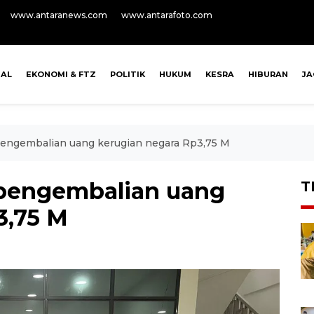
www.antaranews.com
www.antarafoto.com
NAL
EKONOMI & FTZ
POLITIK
HUKUM
KESRA
HIBURAN
J
 pengembalian uang kerugian negara Rp3,75 M
a pengembalian uang
T
3,75 M