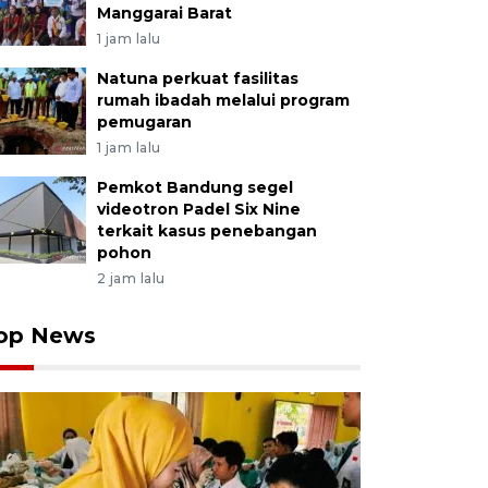
Manggarai Barat
1 jam lalu
Natuna perkuat fasilitas
rumah ibadah melalui program
pemugaran
1 jam lalu
Pemkot Bandung segel
videotron Padel Six Nine
terkait kasus penebangan
pohon
2 jam lalu
op News