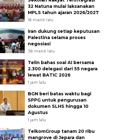
Sekolah Rakyat Terintegrasi
32 Natuna mulai laksanakan
MPLS tahun ajaran 2026/2027
18 menit lalu
Iran dukung setiap keputusan
Palestina selama proses
negosiasi
38 menit lalu
Telin bahas soal AI bersama
2.300 delegasi dari 55 negara
lewat BATIC 2026
1 jam lalu
BGN beri batas waktu bagi
SPPG untuk pengurusan
dokumen SLHS hingga 10
Agustus
1 jam lalu
TelkomGroup tanam 20 ribu
mangrove di Jepara dan