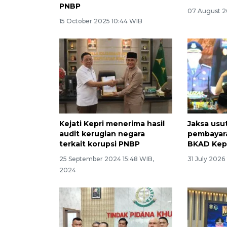
PNBP
07 August 2
15 October 2025 10:44 WIB
Kejati Kepri menerima hasil
Jaksa usu
audit kerugian negara
pembayara
terkait korupsi PNBP
BKAD Kep
25 September 2024 15:48 WIB,
31 July 2026
2024