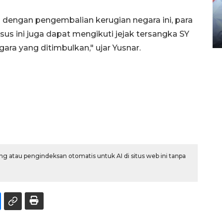
Distribusi logistik pemilu
 dengan pengembalian kerugian negara ini, para
gunakan mobil jenazah
sus ini juga dapat mengikuti jejak tersangka SY
08 February 2024 15:30 WIB, 2024
ra yang ditimbulkan," ujar Yusnar.
g atau pengindeksan otomatis untuk AI di situs web ini tanpa