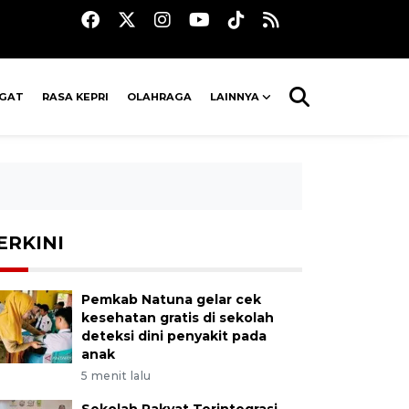
AGAT
RASA KEPRI
OLAHRAGA
LAINNYA
ERKINI
Pemkab Natuna gelar cek
kesehatan gratis di sekolah
deteksi dini penyakit pada
anak
5 menit lalu