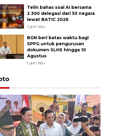
Telin bahas soal AI bersama
2.300 delegasi dari 55 negara
lewat BATIC 2026
1 jam lalu
BGN beri batas waktu bagi
SPPG untuk pengurusan
dokumen SLHS hingga 10
Agustus
1 jam lalu
oto
KPU Teta
Nyanyang