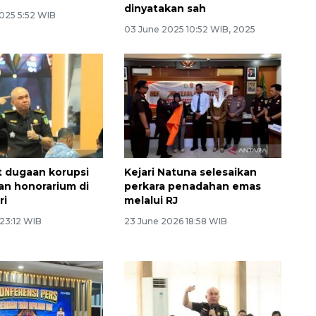
dinyatakan sah
025 5:52 WIB
03 June 2025 10:52 WIB, 2025
t dugaan korupsi
Kejari Natuna selesaikan
n honorarium di
perkara penadahan emas
ri
melalui RJ
 23:12 WIB
23 June 2026 18:58 WIB