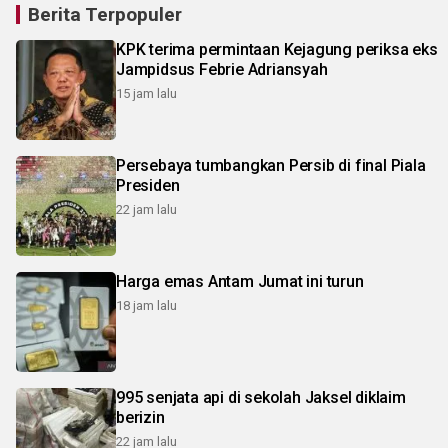
Berita Terpopuler
KPK terima permintaan Kejagung periksa eks
Jampidsus Febrie Adriansyah
15 jam lalu
Persebaya tumbangkan Persib di final Piala
Presiden
22 jam lalu
Harga emas Antam Jumat ini turun
18 jam lalu
995 senjata api di sekolah Jaksel diklaim
berizin
22 jam lalu