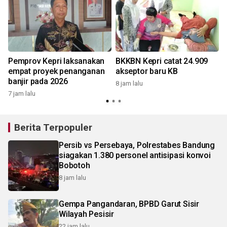
a
Pemprov Kepri laksanakan
BKKBN Kepri catat 24.909
empat proyek penanganan
akseptor baru KB
banjir pada 2026
8 jam lalu
1
7 jam lalu
Berita Terpopuler
Persib vs Persebaya, Polrestabes Bandung
siagakan 1.380 personel antisipasi konvoi
Bobotoh
8 jam lalu
Gempa Pangandaran, BPBD Garut Sisir
Wilayah Pesisir
22 jam lalu