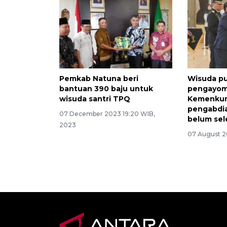
Pemkab Natuna beri
Wisuda pu
bantuan 390 baju untuk
pengayom
wisuda santri TPQ
Kemenku
pengabdia
07 December 2023 19:20 WIB,
belum sel
2023
07 August 2