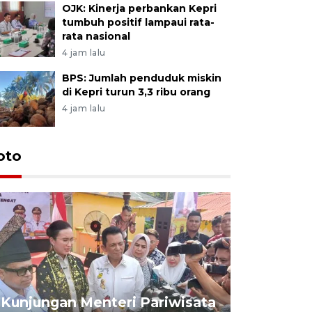
OJK: Kinerja perbankan Kepri
tumbuh positif lampaui rata-
rata nasional
4 jam lalu
BPS: Jumlah penduduk miskin
di Kepri turun 3,3 ribu orang
4 jam lalu
oto
KPU Teta
Nyanyang
Kunjungan Menteri Pariwisata
dan wakil