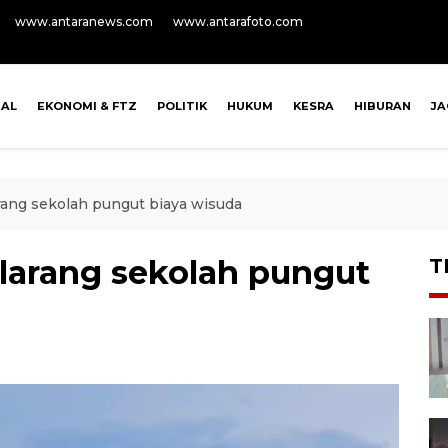
www.antaranews.com
www.antarafoto.com
NAL
EKONOMI & FTZ
POLITIK
HUKUM
KESRA
HIBURAN
J
ng sekolah pungut biaya wisuda
arang sekolah pungut
T