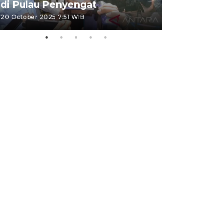
di Pulau Penyengat
periode 
20 October 2025 7:51 WIB
09 January 20