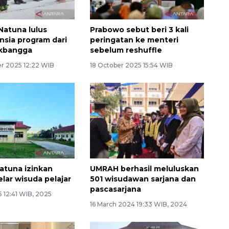
Natuna lulus
Prabowo sebut beri 3 kali
nsia program dari
peringatan ke menteri
kbangga
sebelum reshuffle
r 2025 12:22 WIB
18 October 2025 15:54 WIB
tuna izinkan
UMRAH berhasil meluluskan
lar wisuda pelajar
501 wisudawan sarjana dan
pascasarjana
5 12:41 WIB, 2025
16 March 2024 19:33 WIB, 2024