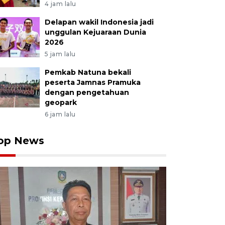
4 jam lalu
Delapan wakil Indonesia jadi
unggulan Kejuaraan Dunia
2026
5 jam lalu
Pemkab Natuna bekali
peserta Jamnas Pramuka
dengan pengetahuan
geopark
6 jam lalu
op News