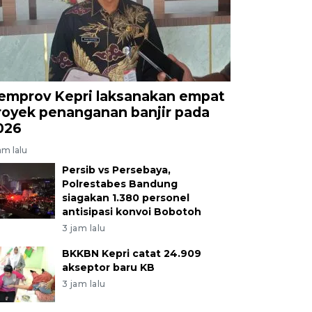
emprov Kepri laksanakan empat
royek penanganan banjir pada
026
am lalu
Persib vs Persebaya,
Polrestabes Bandung
siagakan 1.380 personel
antisipasi konvoi Bobotoh
3 jam lalu
BKKBN Kepri catat 24.909
akseptor baru KB
3 jam lalu