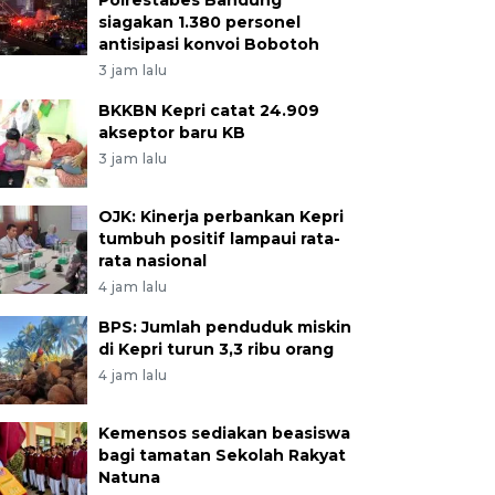
Polrestabes Bandung
siagakan 1.380 personel
antisipasi konvoi Bobotoh
3 jam lalu
BKKBN Kepri catat 24.909
akseptor baru KB
3 jam lalu
OJK: Kinerja perbankan Kepri
tumbuh positif lampaui rata-
rata nasional
4 jam lalu
BPS: Jumlah penduduk miskin
di Kepri turun 3,3 ribu orang
4 jam lalu
Kemensos sediakan beasiswa
bagi tamatan Sekolah Rakyat
Natuna