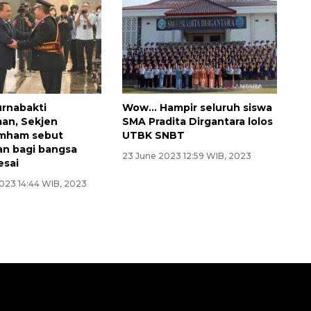
rnabakti
Wow... Hampir seluruh siswa
an, Sekjen
SMA Pradita Dirgantara lolos
mham sebut
UTBK SNBT
n bagi bangsa
23 June 2023 12:59 WIB, 2023
esai
023 14:44 WIB, 2023