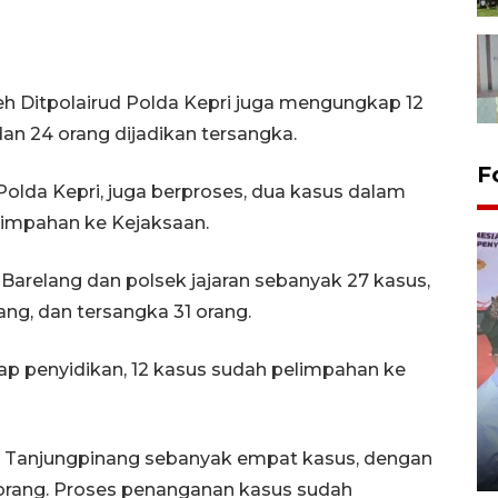
h Ditpolairud Polda Kepri juga mengungkap 12
an 24 orang dijadikan tersangka.
F
Polda Kepri, juga berproses, dua kasus dalam
limpahan ke Kejaksaan.
Barelang dan polsek jajaran sebanyak 27 kasus,
ng, dan tersangka 31 orang.
hap penyidikan, 12 kasus sudah pelimpahan ke
Distribusi logistik pemilu
gunakan mobil jenazah
a Tanjungpinang sebanyak empat kasus, dengan
08 February 2024 15:30 WIB, 2024
 orang. Proses penanganan kasus sudah