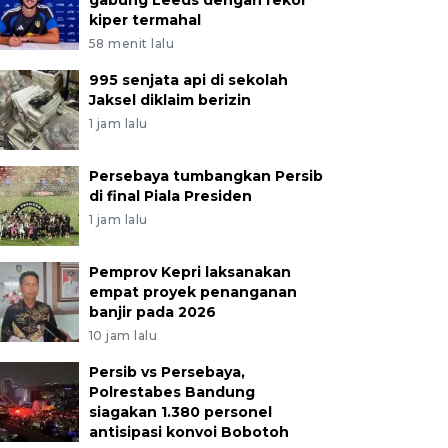
gabung Leeds dengan rekor
kiper termahal
58 menit lalu
995 senjata api di sekolah
Jaksel diklaim berizin
1 jam lalu
Persebaya tumbangkan Persib
di final Piala Presiden
1 jam lalu
Pemprov Kepri laksanakan
empat proyek penanganan
banjir pada 2026
10 jam lalu
Persib vs Persebaya,
Polrestabes Bandung
siagakan 1.380 personel
antisipasi konvoi Bobotoh