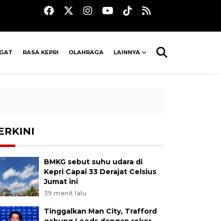
AGAT
RASA KEPRI
OLAHRAGA
LAINNYA
ERKINI
BMKG sebut suhu udara di
Kepri Capai 33 Derajat Celsius
Jumat ini
39 menit lalu
Tinggalkan Man City, Trafford