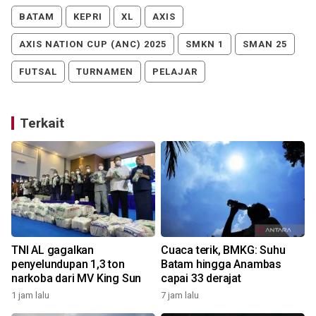
BATAM
KEPRI
XL
AXIS
AXIS NATION CUP (ANC) 2025
SMKN 1
SMAN 25
FUTSAL
TURNAMEN
PELAJAR
Terkait
TNI AL gagalkan
Cuaca terik, BMKG: Suhu
penyelundupan 1,3 ton
Batam hingga Anambas
narkoba dari MV King Sun
capai 33 derajat
1 jam lalu
7 jam lalu