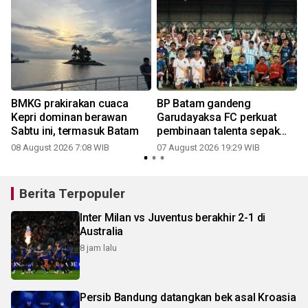
BMKG prakirakan cuaca
BP Batam gandeng
Kepri dominan berawan
Garudayaksa FC perkuat
Sabtu ini, termasuk Batam
pembinaan talenta sepak
bola usia dini
08 August 2026 7:08 WIB
07 August 2026 19:29 WIB
Berita Terpopuler
Inter Milan vs Juventus berakhir 2-1 di
Australia
8 jam lalu
Persib Bandung datangkan bek asal Kroasia