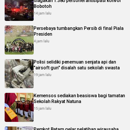
siagakan 1.380 personel antisipasi konvoi
Bobotoh
14 jam lalu
Persebaya tumbangkan Persib di final Piala
Presiden
4 jam lalu
Polisi selidiki penemuan senjata api dan
"airsoft gun" disalah satu sekolah swasta
19 jam lalu
Kemensos sediakan beasiswa bagi tamatan
Sekolah Rakyat Natuna
15 jam lalu
Pemkot Batam gelar pelatihan wirausaha