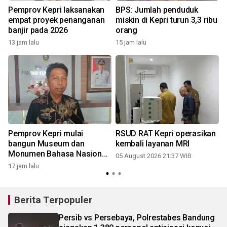
Pemprov Kepri laksanakan
BPS: Jumlah penduduk
empat proyek penanganan
miskin di Kepri turun 3,3 ribu
banjir pada 2026
orang
13 jam lalu
15 jam lalu
Pemprov Kepri mulai
RSUD RAT Kepri operasikan
bangun Museum dan
kembali layanan MRI
Monumen Bahasa Nasional
05 August 2026 21:37 WIB
di Penyengat
17 jam lalu
Berita Terpopuler
Persib vs Persebaya, Polrestabes Bandung