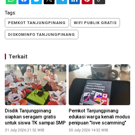
Tags:
PEMKOT TANJUNGPINANG
WIFI PUBLIK GRATIS
DISKOMINFO TANJUNGPINANG
Terkait
Disdik Tanjungpinang
Pemkot Tanjungpinang
siapkan seragam gratis
edukasi warga kenali modus
untuk siswa TK sampai SMP
penipuan "love scamming"
31 July 2026 21:52 WIB
30 July 2026 14:32 WIB
2