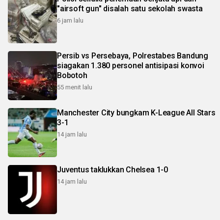
"airsoft gun" disalah satu sekolah swasta
6 jam lalu
Persib vs Persebaya, Polrestabes Bandung
siagakan 1.380 personel antisipasi konvoi
Bobotoh
55 menit lalu
Manchester City bungkam K-League All Stars
3-1
14 jam lalu
Juventus taklukkan Chelsea 1-0
14 jam lalu