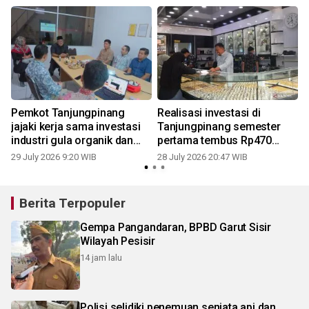
Pemkot Tanjungpinang
Realisasi investasi di
jajaki kerja sama investasi
Tanjungpinang semester
industri gula organik dan
pertama tembus Rp470
VCO
miliar
29 July 2026 9:20 WIB
28 July 2026 20:47 WIB
2
Berita Terpopuler
Gempa Pangandaran, BPBD Garut Sisir
Wilayah Pesisir
14 jam lalu
Polisi selidiki penemuan senjata api dan