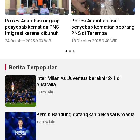
i
Polres Anambas ungkap
Polres Anambas usut
penyebab kematian PNS
penyebab kematian seorang
Imigrasi karena dibunuh
PNS di Tarempa
24 October 2025 9:03 WIB
18 October 2025 9:40 WIB
Berita Terpopuler
Inter Milan vs Juventus berakhir 2-1 di
Australia
6 jam lalu
Persib Bandung datangkan bek asal Kroasia
17 jam lalu