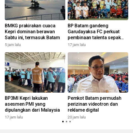
BMKG prakirakan cuaca
BP Batam gandeng
Kepri dominan berawan
Garudayaksa FC perkuat
Sabtu ini, termasuk Batam
pembinaan talenta sepak
bola usia dini
5 jam lalu
17 jam lalu
2
BP3MI Kepri lakukan
Pemkot Batam permudah
asesmen PMI yang
perizinan videotron dan
dipulangkan dari Malaysia
reklame digital
17 jam lalu
20 jam lalu